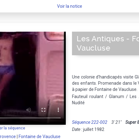
Voir la notice
Les Antiques - F
Vaucluse
Une colonie d'handicapés visite Gl
des enfants. Promenade dans le V
à papier de Fontaine de Vaucluse.
Fauteuil roulant / Glanum / Les 
Nudité
Séquence 222-002
3' 21''
Super 
er la séquence
Date :
juillet 1982
rovence
|
Fontaine de Vaucluse