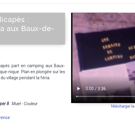
icapés :
ia aux Baux-de-
icapés part en camping aux Baux-
ique-nique. Plan en plongée sur les
du village pendant la féria.
per 8
Muet - Couleur
Télécharger l
vence