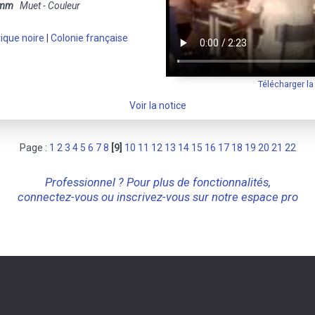
 mm
Muet - Couleur
ique noire
|
Colonie française
Télécharger l
Voir la notice
Page :
1
2
3
4
5
6
7
8
[9]
10
11
12
13
14
15
16
17
18
19
20
21
22
Professionnel ? Pour plus de fonctionnalités,
connectez-vous ou inscrivez-vous sur notre espace pro