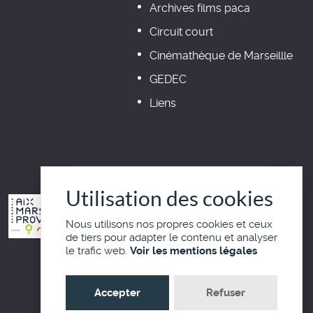
Archives films paca
Circuit court
Cinémathèque de Marseillle
GEDEC
Liens
Utilisation des cookies
Nous utilisons nos propres cookies et ceux
de tiers pour adapter le contenu et analyser
le trafic web.
Voir les mentions légales
Haut de page
Accepter
Refuser