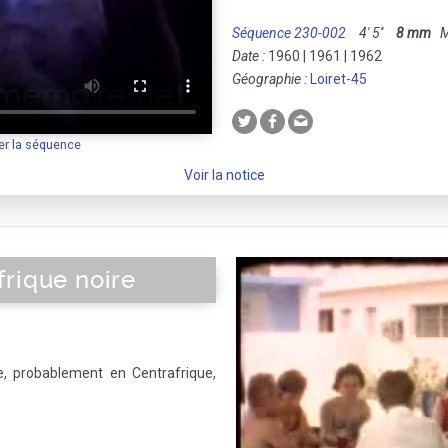
Séquence 230-002
4' 5''
8 mm
Mu
Date :
1960 | 1961 | 1962
Géographie :
Loiret-45
er la séquence
Voir la notice
frique noire
e, probablement en Centrafrique,