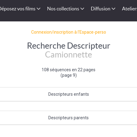
Déposez vos films
Nos collections
Diffusion
Atelier
Connexion/inscription à l'Espace-perso
Recherche Descripteur
Camionnette
108 séquences en 22 pages
(page 9)
Descripteurs enfants
Estafette
|
Pick-up
Descripteurs parents
Type de véhicule