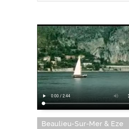
Eglise (bâtiment)
|
Architecture chré
Bâtiment religieux
Beaulieu-Sur-Mer & Eze