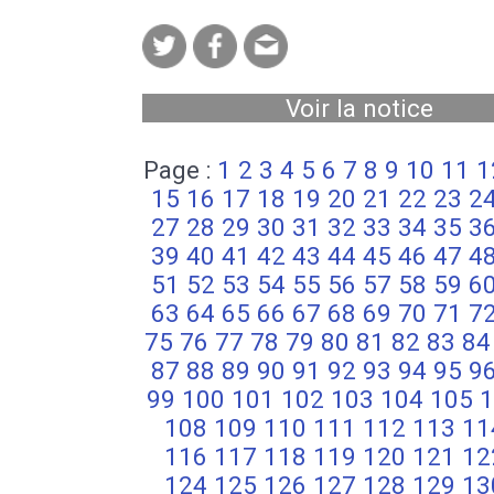
Voir la notice
Page :
1
2
3
4
5
6
7
8
9
10
11
1
15
16
17
18
19
20
21
22
23
2
27
28
29
30
31
32
33
34
35
3
39
40
41
42
43
44
45
46
47
4
51
52
53
54
55
56
57
58
59
6
63
64
65
66
67
68
69
70
71
7
75
76
77
78
79
80
81
82
83
84
87
88
89
90
91
92
93
94
95
9
99
100
101
102
103
104
105
1
108
109
110
111
112
113
11
116
117
118
119
120
121
12
124
125
126
127
128
129
13