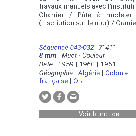
travaux manuels avec l'institutr
Charrier / Pâte à modeler
(inscription sur le mur) / Oranie
Séquence 043-032
7' 41''
8 mm
Muet - Couleur
Date :
1959 | 1960 | 1961
Géographie :
Algérie
|
Colonie
française
|
Oran
Voir la notice