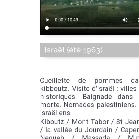
Israël (été 1963)
Cueillette de pommes d
kibboutz. Visite d'Israël : villes
historiques. Baignade dans
morte. Nomades palestiniens. 
israëliens.
Kiboutz / Mont Tabor / St Jea
/ la vallée du Jourdain / Cap
Negueb / Massada / Mi