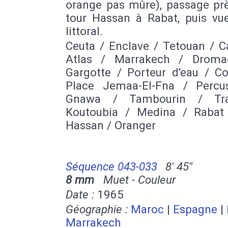
orange pas mûre), passage prè
tour Hassan à Rabat, puis vue
littoral.
Ceuta / Enclave / Tetouan / C
Atlas / Marrakech / Droma
Gargotte / Porteur d'eau / Co
Place Jemaa-El-Fna / Percu
Gnawa / Tambourin / Tr
Koutoubia / Medina / Rabat
Hassan / Oranger
Séquence 043-033
8' 45''
8 mm
Muet - Couleur
Date :
1965
Géographie :
Maroc
|
Espagne
|
Marrakech