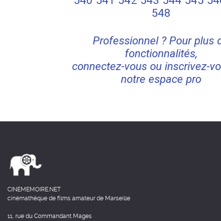
540
541
542
543
544
545
54
548
Professionnel ? Pour plus 
fonctionnalités,
connectez-vous ou inscrivez-vo
notre espace pro
CINEMEMOIRE.NET
cinémathèque de films amateur de Marseille
11, rue du Commandant Mages