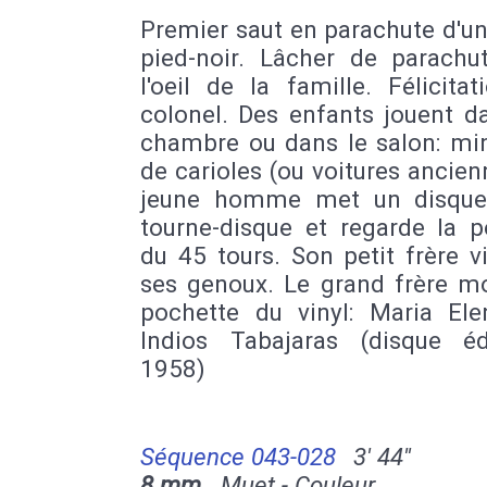
Premier saut en parachute d'u
pied-noir. Lâcher de parachu
l'oeil de la famille. Félicita
colonel. Des enfants jouent d
chambre ou dans le salon: min
de carioles (ou voitures ancien
jeune homme met un disque
tourne-disque et regarde la p
du 45 tours. Son petit frère v
ses genoux. Le grand frère mo
pochette du vinyl: Maria Ele
Indios Tabajaras (disque é
1958)
Séquence 043-028
3' 44''
8 mm
Muet - Couleur