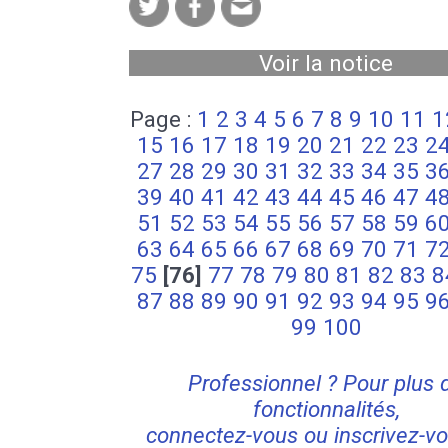
Voir la notice
Page :
1
2
3
4
5
6
7
8
9
10
11
1
15
16
17
18
19
20
21
22
23
2
27
28
29
30
31
32
33
34
35
3
39
40
41
42
43
44
45
46
47
4
51
52
53
54
55
56
57
58
59
6
63
64
65
66
67
68
69
70
71
7
75
[76]
77
78
79
80
81
82
83
8
87
88
89
90
91
92
93
94
95
9
99
100
Professionnel ? Pour plus 
fonctionnalités,
connectez-vous ou inscrivez-vo