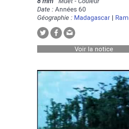
8 mm
Muet - Couleur
Date :
Années 60
Géographie :
Madagascar
|
Ram
Voir la notice