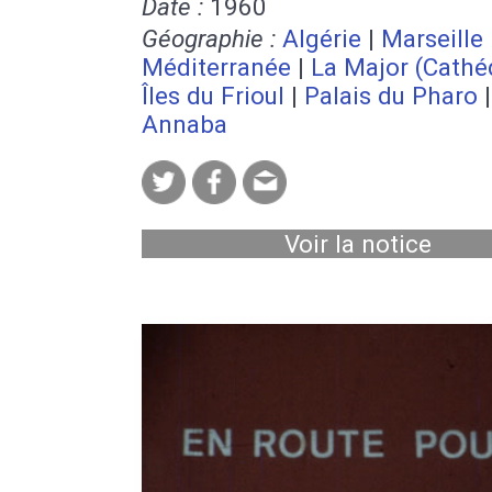
Date :
1960
Géographie :
Algérie
|
Marseille
Méditerranée
|
La Major (Cathé
Îles du Frioul
|
Palais du Pharo
|
Annaba
Voir la notice