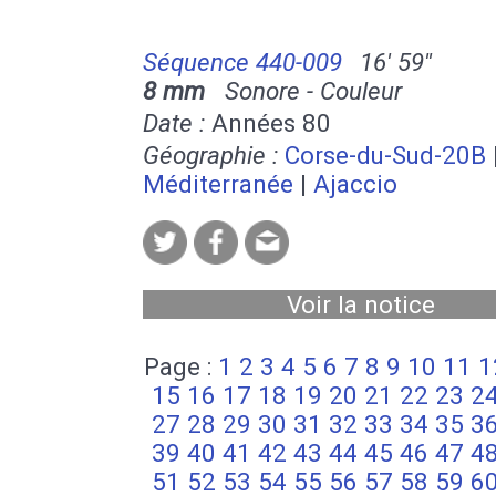
Séquence 440-009
16' 59''
8 mm
Sonore - Couleur
Date :
Années 80
Géographie :
Corse-du-Sud-20B
Méditerranée
|
Ajaccio
Voir la notice
Page :
1
2
3
4
5
6
7
8
9
10
11
1
15
16
17
18
19
20
21
22
23
2
27
28
29
30
31
32
33
34
35
3
39
40
41
42
43
44
45
46
47
4
51
52
53
54
55
56
57
58
59
6