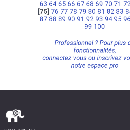
63
64
65
66
67
68
69
70
71
7
[75]
76
77
78
79
80
81
82
83
8
87
88
89
90
91
92
93
94
95
9
99
100
Professionnel ? Pour plus 
fonctionnalités,
connectez-vous ou inscrivez-vo
notre espace pro