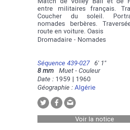
Match de Volley Ball et de F
entre militaires français. Tra
Coucher du soleil. Portr
nomades berbères. Traversé
route en voiture. Oasis
Dromadaire - Nomades
Séquence 439-027
6' 1''
8 mm
Muet - Couleur
Date :
1959 | 1960
Géographie :
Algérie
Voir la notice