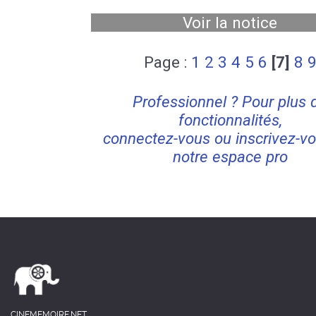
Voir la notice
Page :
1
2
3
4
5
6
[7]
8
Professionnel ? Pour plus 
fonctionnalités,
connectez-vous ou inscrivez-vo
notre espace pro
CINEMEMOIRE.NET