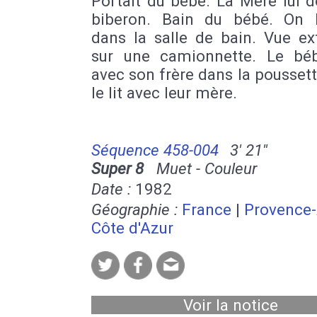
Portait du bébé. La Mère lui 
biberon. Bain du bébé. On l'
dans la salle de bain. Vue ex
sur une camionnette. Le bé
avec son frère dans la poussett
le lit avec leur mère.
Séquence 458-004
3' 21''
Super 8
Muet - Couleur
Date :
1982
Géographie :
France
|
Provence-
Côte d'Azur
Voir la notice