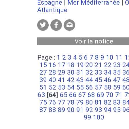
Espagne
|
Mer Méditerranée
|
O
Atlantique
Voir la notice
Page :
1
2
3
4
5
6
7
8
9
10
11
1
15
16
17
18
19
20
21
22
23
2
27
28
29
30
31
32
33
34
35
3
39
40
41
42
43
44
45
46
47
4
51
52
53
54
55
56
57
58
59
6
63
[64]
65
66
67
68
69
70
71
7
75
76
77
78
79
80
81
82
83
8
87
88
89
90
91
92
93
94
95
9
99
100