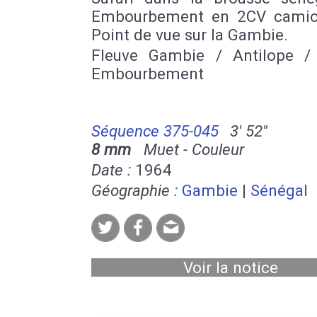
Embourbement en 2CV camio
Point de vue sur la Gambie.
Fleuve Gambie / Antilope /
Embourbement
Séquence 375-045
3' 52''
8 mm
Muet - Couleur
Date :
1964
Géographie :
Gambie
|
Sénégal
Voir la notice