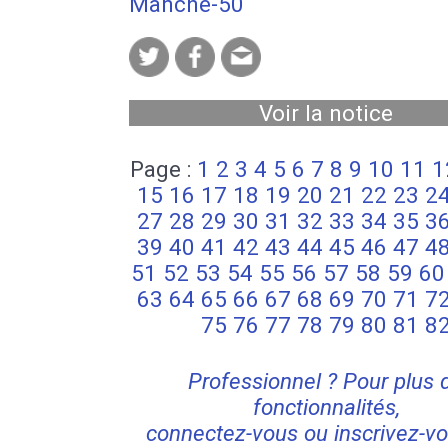
Manche-50
Voir la notice
Page :
1
2
3
4
5
6
7
8
9
10
11
1
15
16
17
18
19
20
21
22
23
2
27
28
29
30
31
32
33
34
35
3
39
40
41
42
43
44
45
46
47
4
51
52
53
54
55
56
57
58
59
60
63
64
65
66
67
68
69
70
71
7
75
76
77
78
79
80
81
8
Professionnel ? Pour plus 
fonctionnalités,
connectez-vous ou inscrivez-vo