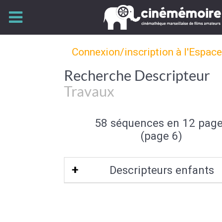
Connexion/inscription à l'Espac
Recherche Descripteur
Travaux
58 séquences en 12 pag
(page 6)
Descripteurs enfants
Travaux publics
|
Chantier
|
Métier du 
Engin de travaux
|
Construction
|
Rest