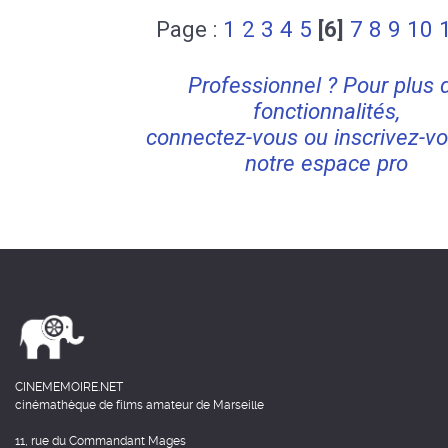
Page :
1
2
3
4
5
[6]
7
8
9
10
Professionnel ? Pour plus 
fonctionnalités,
connectez-vous ou inscrivez-vo
notre espace pro
CINEMEMOIRE.NET
cinémathèque de films amateur de Marseille
11, rue du Commandant Mages