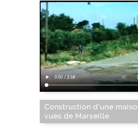
(bâtiment)
|
Terrassement
|
Démoli
Architecte
|
Maçon
|
Peintre (bâtim
Couvreur
|
Menuisier
|
Charpentier
|
P
Electricien
|
Grue (engin de levage)
|
B
Rouleau compresseur
|
Foreuse
|
Ma
piqueur
|
Maison en travaux
|
Déco
Construction d'une maiso
vues de Marseille