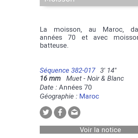
La moisson, au Maroc, da
années 70 et avec moisson
batteuse.
Séquence 382-017
3' 14''
16 mm
Muet - Noir & Blanc
Date :
Années 70
Géographie :
Maroc
Voir la notice