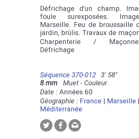
Défrichage d'un champ. Im
foule surexposées. Ima
Marseille. Feu de broussaille
jardin, brûlis. Travaux de maço
Charpenterie / Maçonn
Défrichage
Séquence 370-012
3' 58''
8 mm
Muet - Couleur
Date :
Années 60
Géographie :
France
|
Marseille
Méditerranée