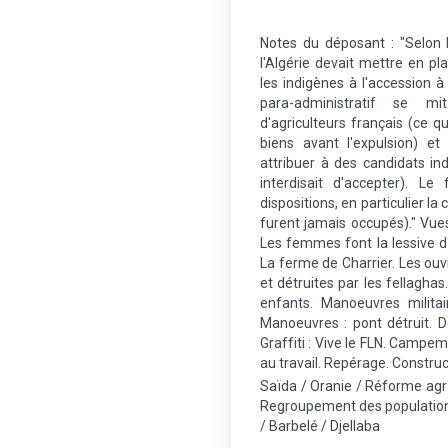
Notes du déposant : "Selon 
l'Algérie devait mettre en pl
les indigènes à l'accession à
para-administratif se m
d'agriculteurs français (ce qu
biens avant l'expulsion) et
attribuer à des candidats in
interdisait d'accepter). L
dispositions, en particulier l
furent jamais occupés)." Vu
Les femmes font la lessive da
La ferme de Charrier. Les ouvr
et détruites par les fellagha
enfants. Manoeuvres milita
Manoeuvres : pont détruit. D
Graffiti : Vive le FLN. Campe
au travail. Repérage. Constru
Saïda / Oranie / Réforme agr
Regroupement des populations 
/ Barbelé / Djellaba