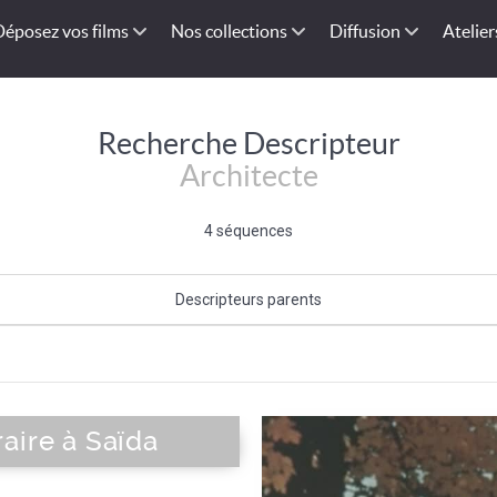
Déposez vos films
Nos collections
Diffusion
Atelier
Recherche Descripteur
Architecte
4 séquences
Descripteurs parents
Métier du bâtiment
|
Travaux
aire à Saïda