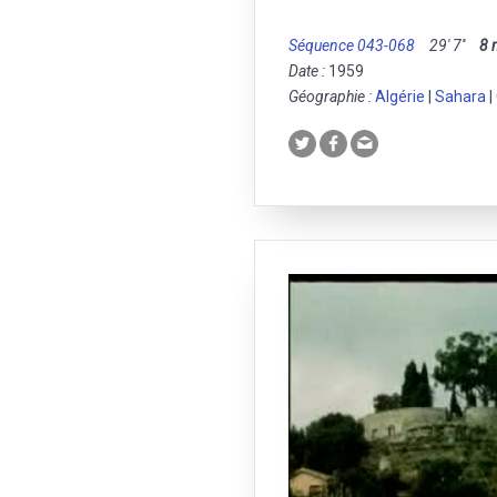
Séquence 043-068
29' 7''
8
Date :
1959
Géographie :
Algérie
|
Sahara
|