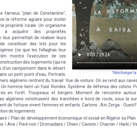
le fameux "plan de Constantine",
ace la réforme agraire pour inciter
 la propriété rurale. Un organisme
it à acquérir des propriétés
i leur permettait de réaliser leurs
 de constituer des lots pour les
digènes (ce que les fellaghas leur
e film montre l'exécution de ces
a construction des logements (qui ne
es d'un campement dans le désert.
Télécharger l
ns un petit point d'eau. Portraits.
iers algériens rentrent du travail. Vue de voiture. On se rend aux cave
s. Un homme tient un fusil. Rondes. Système de défense des colons. Por
ires en forêt. Troupeaux et bergers. Moment de rencontre autour d
es algériens construisent des tranchées e bord de route, sous la surv
ment de fortune vivent femmes et enfants. Cartons : Aïn Zerga - Oued F
ction de logements.
aire / Plan de développement économique et social en Algérie ou Plan
/ Ane / Pied-noir / Dromadaire / Chien / Caviste / Charrier / Harki / 