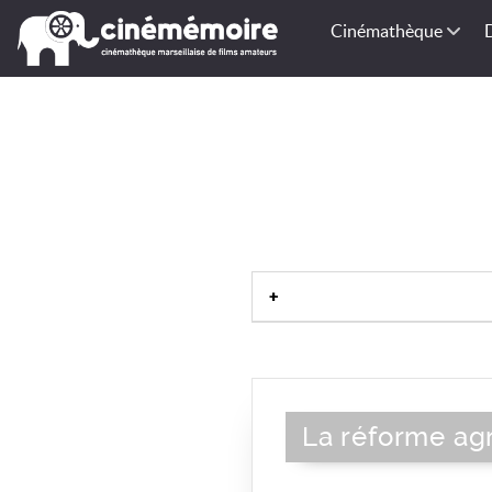
Cinémathèque
La réforme agr