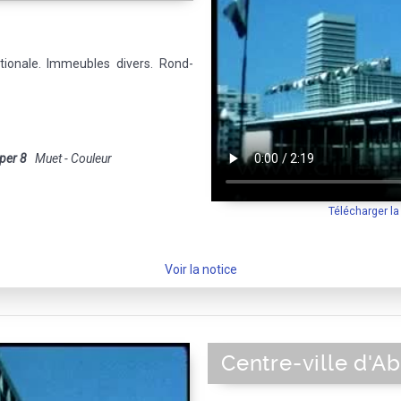
tionale. Immeubles divers. Rond-
per 8
Muet - Couleur
Télécharger l
Voir la notice
Centre-ville d'Ab