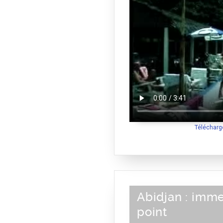
Télécharg
Abidjan : imm
point