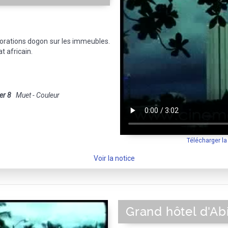
corations dogon sur les immeubles.
t africain.
er 8
Muet - Couleur
Télécharger l
Voir la notice
Grand hôtel d'Ab