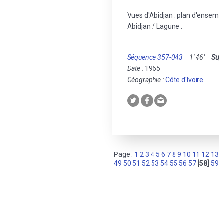
Vues d'Abidjan : plan d'ensembl
Abidjan / Lagune .
Séquence 357-043
1' 46''
Su
Date :
1965
Géographie :
Côte d'Ivoire
Page :
1
2
3
4
5
6
7
8
9
10
11
12
13
49
50
51
52
53
54
55
56
57
[58]
59