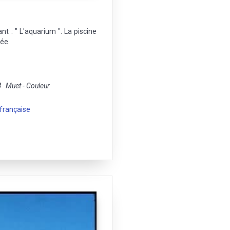
nt : " L'aquarium ". La piscine
sée.
8
Muet - Couleur
 française