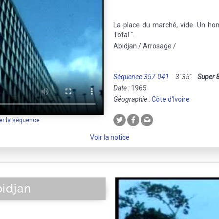
La place du marché, vide. Un hom
Total ".
Abidjan / Arrosage /
Séquence 357-041
3' 35''
Super 
Date :
1965
Géographie :
Côte d'Ivoire
er la séquence
Voir la notice
idjan