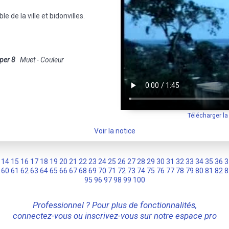
e de la ville et bidonvilles.
per 8
Muet - Couleur
Télécharger l
Voir la notice
14
15
16
17
18
19
20
21
22
23
24
25
26
27
28
29
30
31
32
33
34
35
36
3
60
61
62
63
64
65
66
67
68
69
70
71
72
73
74
75
76
77
78
79
80
81
82
8
95
96
97
98
99
100
Professionnel ? Pour plus de fonctionnalités,
connectez-vous ou inscrivez-vous sur notre espace pro