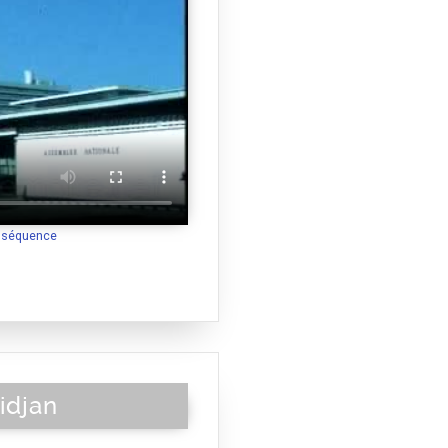
a séquence
idjan