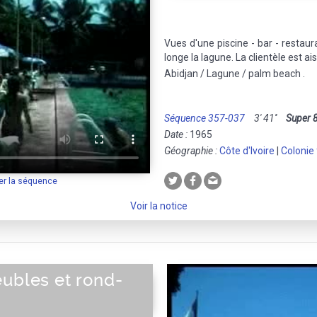
Vues d'une piscine - bar - restaura
longe la lagune. La clientèle est ai
Abidjan / Lagune / palm beach .
Séquence 357-037
3' 41''
Super 
Date :
1965
Géographie :
Côte d'Ivoire
|
Colonie
er la séquence
Voir la notice
eubles et rond-