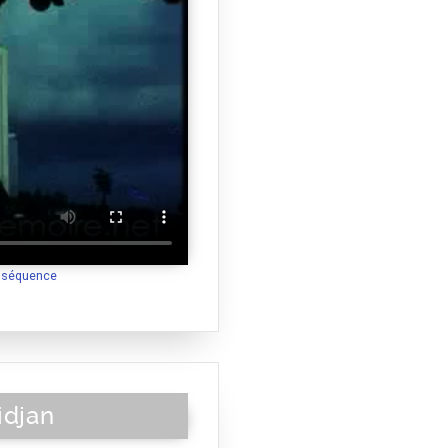
a séquence
idjan