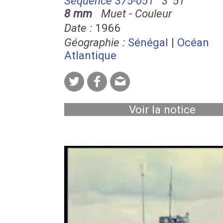
Séquence 375-051
3' 51''
8 mm
Muet - Couleur
Date :
1966
Géographie :
Sénégal
|
Océan
Atlantique
Voir la notice