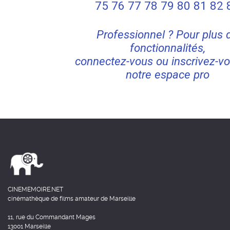
75
76
77
78
79
80
81
82
Professionnel ? Pour plus 
fonctionnalités,
connectez-vous ou inscrivez-vo
notre espace pro
CINEMEMOIRE.NET
cinémathèque de films amateur de Marseille
11, rue du Commandant Mages
13001 Marseille