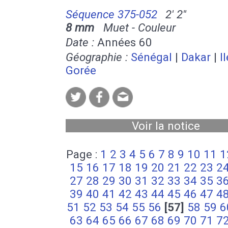
Séquence 375-052
2' 2''
8 mm
Muet - Couleur
Date :
Années 60
Géographie :
Sénégal
|
Dakar
|
I
Gorée
Voir la notice
Page :
1
2
3
4
5
6
7
8
9
10
11
1
15
16
17
18
19
20
21
22
23
2
27
28
29
30
31
32
33
34
35
3
39
40
41
42
43
44
45
46
47
4
51
52
53
54
55
56
[57]
58
59
6
63
64
65
66
67
68
69
70
71
7