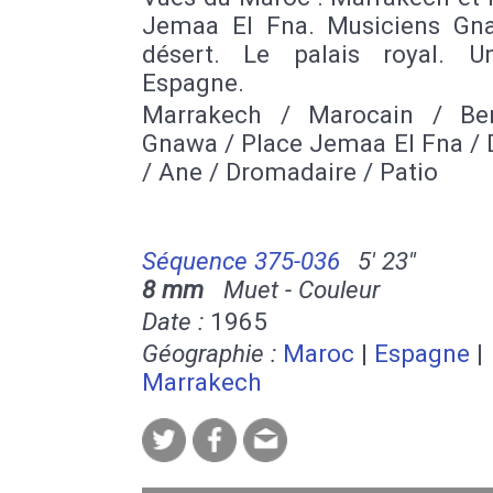
Jemaa El Fna. Musiciens Gn
désert. Le palais royal. U
Espagne.
Marrakech / Marocain / Be
Gnawa / Place Jemaa El Fna / 
/ Ane / Dromadaire / Patio
Séquence 375-036
5' 23''
8 mm
Muet - Couleur
Date :
1965
Géographie :
Maroc
|
Espagne
|
Marrakech