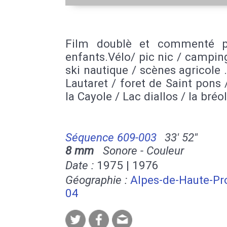
Film doublè et commenté p
enfants.Vélo/ pic nic / camping
ski nautique / scènes agricole 
Lautaret / foret de Saint pons 
la Cayole / Lac diallos / la bréo
Séquence 609-003
33' 52''
8 mm
Sonore - Couleur
Date :
1975 | 1976
Géographie :
Alpes-de-Haute-Pr
04