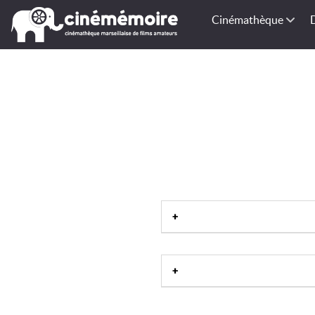
Cinémathèque
Station thermale
|
Site historiq