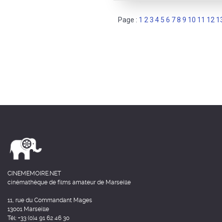
Page :
1
2
3
4
5
6
7
8
9
10
11
12
1
CINEMEMOIRE.NET
cinémathèque de films amateur de Marseille
11, rue du Commandant Mages
13001 Marseille
Tél: +33 (0)4 91 62 46 30