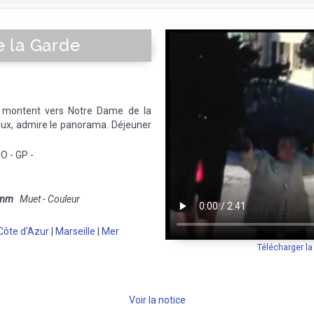
 la Garde
montent vers Notre Dame de la
eux, admire le panorama. Déjeuner
O - GP -
 mm
Muet - Couleur
Côte d'Azur
|
Marseille
|
Mer
Télécharger l
Voir la notice