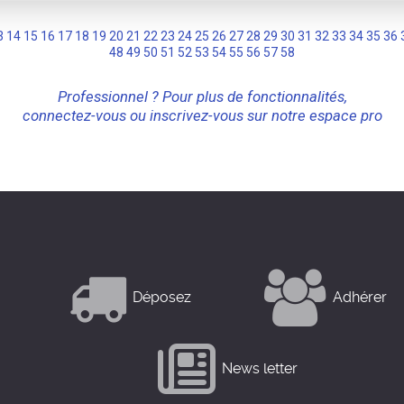
3
14
15
16
17
18
19
20
21
22
23
24
25
26
27
28
29
30
31
32
33
34
35
36
48
49
50
51
52
53
54
55
56
57
58
Professionnel ? Pour plus de fonctionnalités,
connectez-vous ou inscrivez-vous sur notre espace pro
Déposez
Adhérer
News letter