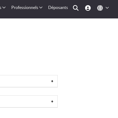
s
Professionnels
Déposants
tion de ski
|
Table d'orientation
|