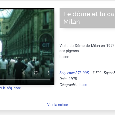
Le dôme et la ca
Milan
Visite du Dôme de Milan en 1975. 
ses pigeons.
Italien
Séquence 378-005
1' 50''
Super 
Date :
1975
Géographie :
Italie
er la séquence
Voir la notice