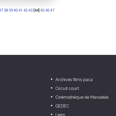
37
38
39
40
41
42
43
[44]
45
46
47
Archives films paca
Circuit court
Cinémathèque de Marseillle
GEDEC
Liens