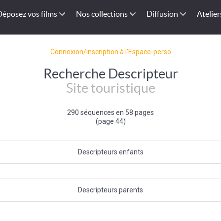
Déposez vos films
Nos collections
Diffusion
Atelier
Connexion/inscription à l'Espace-perso
Recherche Descripteur
Site touristique
290 séquences en 58 pages
(page 44)
Descripteurs enfants
ue
|
Belvédère
|
Curiosité touristique
|
Site naturel
|
Station balnéaire
|
Sta
Curiosité naturelle
|
Centre de balnéothérapie
|
Curiosité géologique
Descripteurs parents
Tourisme