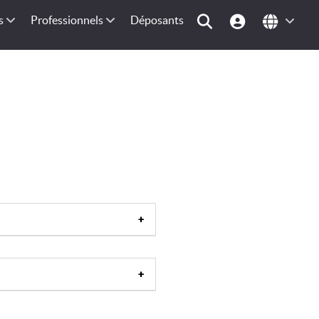
s
Professionnels
Déposants
tion de ski
|
Table d'orientation
|