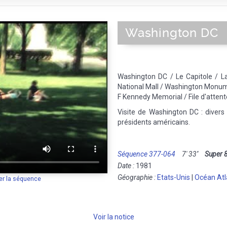
Washington DC
Washington DC / Le Capitole / La
National Mall / Washington Monum
F Kennedy Memorial / File d'attent
Visite de Washington DC : dive
présidents américains.
Séquence 377-064
7' 33''
Super 
Date :
1981
Géographie :
Etats-Unis
|
Océan Atl
er la séquence
Voir la notice