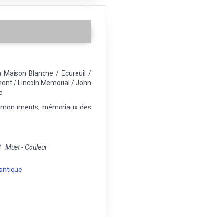
 Maison Blanche / Ecureuil /
ent / Lincoln Memorial / John
e
rs monuments, mémoriaux des
8
Muet - Couleur
antique