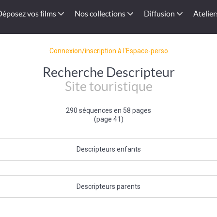
Déposez vos films
Nos collections
Diffusion
Atelier
Connexion/inscription à l'Espace-perso
Recherche Descripteur
Site touristique
290 séquences en 58 pages
(page 41)
Descripteurs enfants
ue
|
Belvédère
|
Curiosité touristique
|
Site naturel
|
Station balnéaire
|
Sta
Curiosité naturelle
|
Centre de balnéothérapie
|
Curiosité géologique
Descripteurs parents
Tourisme