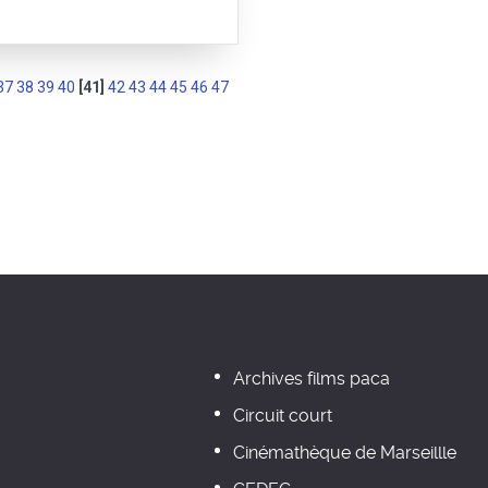
37
38
39
40
[41]
42
43
44
45
46
47
Archives films paca
Circuit court
Cinémathèque de Marseillle