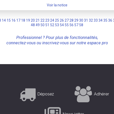
Voir la notice
3
14
15
16
17
18
19
20
21
22
23
24
25
26
27
28
29
30
31
32
33
34
35
36
48
49
50
51
52
53
54
55
56
57
58
Professionnel ? Pour plus de fonctionnalités,
connectez-vous ou inscrivez-vous sur notre espace pro
Déposez
Adhérer