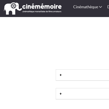
Cinémathèque
Station thermale
|
Site historiq