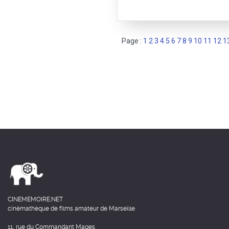
Page :
1
2
3
4
5
6
7
8
9
10
11
12
1
CINEMEMOIRE.NET
cinémathèque de films amateur de Marseille
11, rue du Commandant Mages