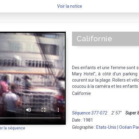
Voir la notice
Californie
Des enfants et une femme sont su
Mary Hotel", à côté d'un parking
courent sur la plage. Rollers et vé
coucou à la caméra et les enfants 
Californie
Séquence 377-072
2' 57''
Super 
Date :
1981
Géographie :
Etats-Unis
|
Océan Pac
er la séquence