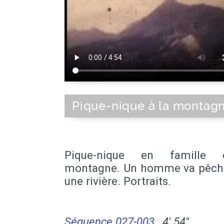
Pique-nique à la montag
Pique-nique en famille
montagne. Un homme va pêch
une rivière. Portraits.
Séquence 027-003
4' 54''