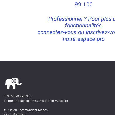
99
100
Professionnel ? Pour plus 
fonctionnalités,
connectez-vous ou inscrivez-vo
notre espace pro
CINEMEMOIRE.NET
cinémathèque de films amateur de Marseille
11, rue du Commandant Mages
13001 Marseille