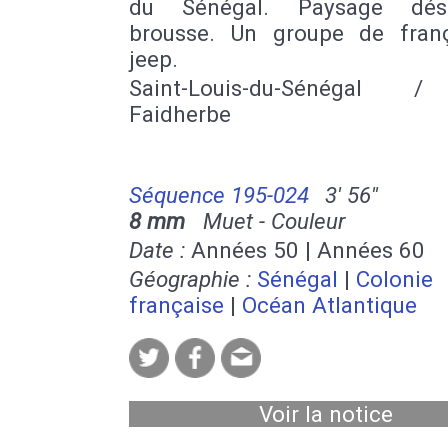
du Sénégal. Paysage déser
brousse. Un groupe de fran
jeep.
Saint-Louis-du-Sénégal 
Faidherbe
Séquence 195-024
3' 56''
8 mm
Muet - Couleur
Date :
Années 50 | Années 60
Géographie :
Sénégal
|
Colonie
française
|
Océan Atlantique
Voir la notice