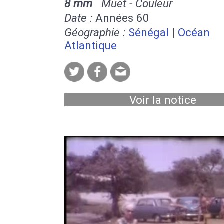
8 mm
Muet - Couleur
Date :
Années 60
Géographie :
Sénégal
|
Océan
Atlantique
Voir la notice