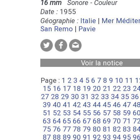
16 mm
Sonore - Couleur
Date :
1955
Géographie :
Italie
|
Mer Médite
San Remo
|
Pavie
Voir la notice
Page :
1
2
3
4
5
6
7
8
9
10
11
1
15
16
17
18
19
20
21
22
23
2
27
28
29
30
31
32
33
34
35
36
39
40
41
42
43
44
45
46
47
4
51
52
53
54
55
56
57
58
59
6
63
64
65
66
67
68
69
70
71
7
75
76
77
78
79
80
81
82
83
8
87
88
89
90
91
92
93
94
95
9