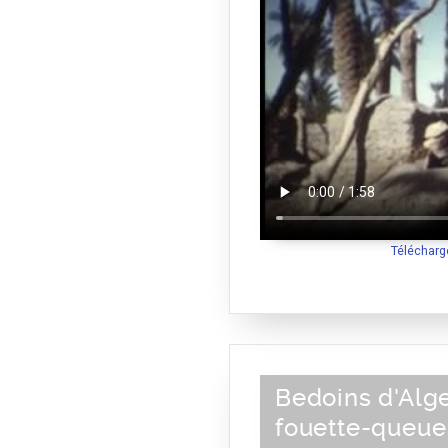
Télécharg
Bedoins d'Alge
fouette-queue