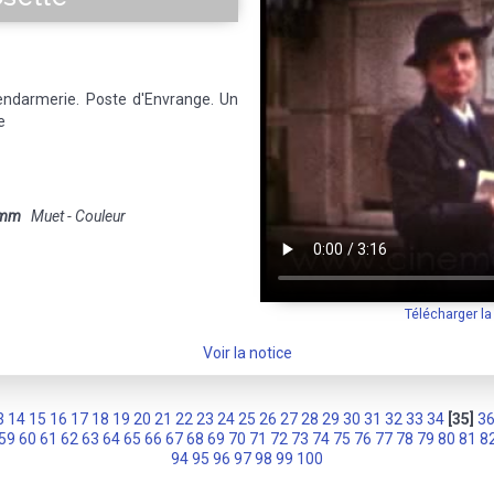
gendarmerie. Poste d'Envrange. Un
e
 mm
Muet - Couleur
Télécharger l
Voir la notice
3
14
15
16
17
18
19
20
21
22
23
24
25
26
27
28
29
30
31
32
33
34
[35]
3
59
60
61
62
63
64
65
66
67
68
69
70
71
72
73
74
75
76
77
78
79
80
81
8
94
95
96
97
98
99
100