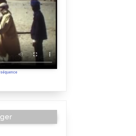
a séquence
lger