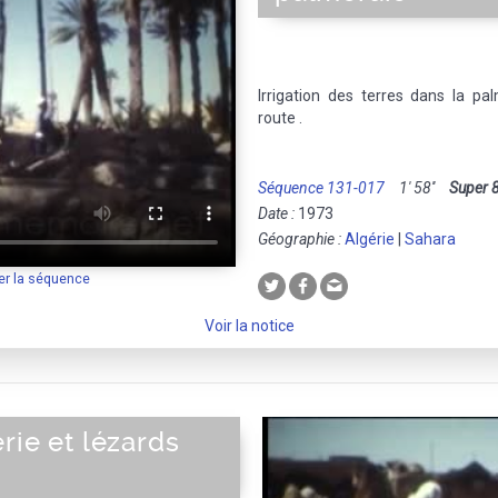
Irrigation des terres dans la pa
route .
Séquence 131-017
1' 58''
Super 
Date :
1973
Géographie :
Algérie
|
Sahara
er la séquence
Voir la notice
rie et lézards