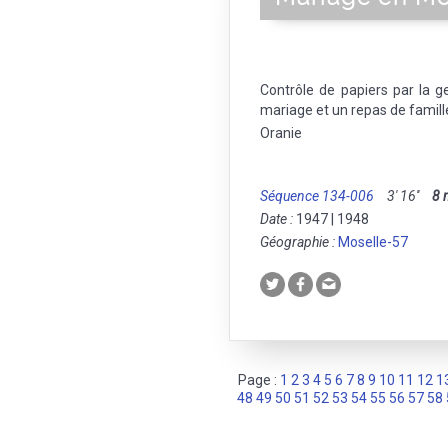
Contrôle de papiers par la 
mariage et un repas de famill
Oranie
Séquence 134-006
3' 16''
8
Date :
1947 | 1948
Géographie :
Moselle-57
Page :
1
2
3
4
5
6
7
8
9
10
11
12
1
48
49
50
51
52
53
54
55
56
57
58