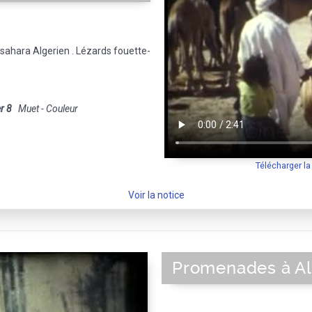
sahara Algerien . Lézards fouette-
r 8
Muet - Couleur
Télécharger l
Voir la notice
Promenades à A