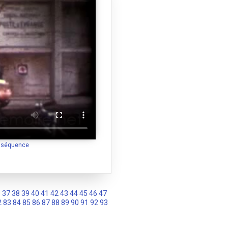
a séquence
6
37
38
39
40
41
42
43
44
45
46
47
2
83
84
85
86
87
88
89
90
91
92
93