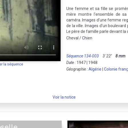
Une femme et sa fille se promène
mère montre l'ensemble de sa t
caméra. Images d'une femme regar
de la ville. Images d'un boulevard
Le père de famille parle devant la
Cheval / Chien
Séquence 134-003
3' 22''
8 mm
M
Date :
1947 | 1948
er la séquence
Géographie :
Algérie
|
Colonie fran
Voir la notice
selle