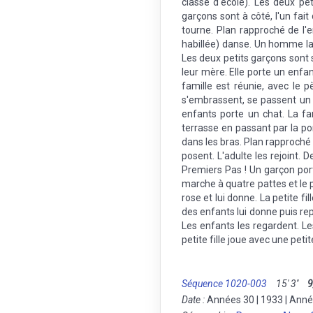
classe d'école). Les deux pe
garçons sont à côté, l'un fa
tourne. Plan rapproché de l'
habillée) danse. Un homme la 
Les deux petits garçons sont 
leur mère. Elle porte un enfan
famille est réunie, avec le p
s'embrassent, se passent un c
enfants porte un chat. La f
terrasse en passant par la por
dans les bras. Plan rapproché 
posent. L'adulte les rejoint. 
Premiers Pas ! Un garçon por
marche à quatre pattes et le p
rose et lui donne. La petite fi
des enfants lui donne puis re
Les enfants les regardent. Le
petite fille joue avec une petit
Séquence 1020-003
15' 3''
9
Date :
Années 30 | 1933 | Anné