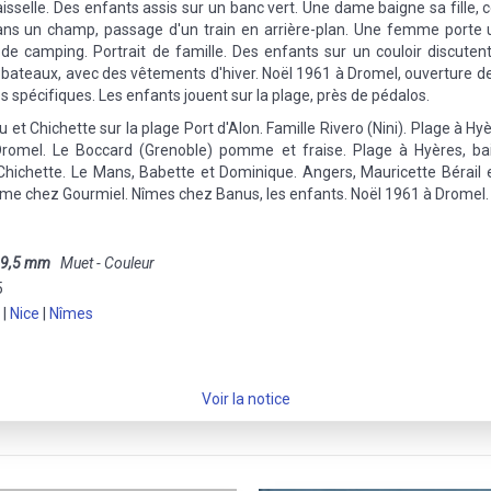
sselle. Des enfants assis sur un banc vert. Une dame baigne sa fille, c
ans un champ, passage d'un train en arrière-plan. Une femme porte 
 de camping. Portrait de famille. Des enfants sur un couloir discutent
 bateaux, avec des vêtements d'hiver. Noël 1961 à Dromel, ouverture de
s spécifiques. Les enfants jouent sur la plage, près de pédalos.
 et Chichette sur la plage Port d'Alon. Famille Rivero (Nini). Plage à H
Dromel. Le Boccard (Grenoble) pomme et fraise. Plage à Hyères, ba
hichette. Le Mans, Babette et Dominique. Angers, Mauricette Bérail et 
ème chez Gourmiel. Nîmes chez Banus, les enfants. Noël 1961 à Dromel.
9,5 mm
Muet - Couleur
5
|
Nice
|
Nîmes
Voir la notice