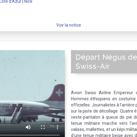
Côte d'Azur
|
Nice
Voir la notice
Départ Négus de
Swiss-Air
Avion Swiss Airline Empereur d'
Hommes éthiopiens en costume n
officielles. Journalistes à l'arrière
sur la piste de décollage. Quatre 
veste-pantalon à queue de pie d
tenue militaire marche vers l'av
valises, mallettes, et un képi mili
d'une tenue militaire beige avec 