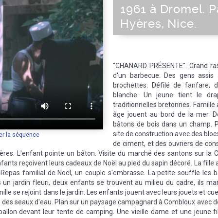
1961 à Dromel. 
Hyères, Nice.
"CHANARD PRÉSENTE". Grand ra
d'un barbecue. Des gens assis
brochettes. Défilé de fanfare, 
blanche. Un jeune tient le dr
traditionnelles bretonnes. Famille
âge jouent au bord de la mer. D
bâtons de bois dans un champ. Po
site de construction avec des bloc
er la séquence
de ciment, et des ouvriers de con
yères. L'enfant pointe un bâton. Visite du marché des santons sur la C
fants reçoivent leurs cadeaux de Noël au pied du sapin décoré. La fille 
. Repas familial de Noël, un couple s'embrasse. La petite souffle les 
 un jardin fleuri, deux enfants se trouvent au milieu du cadre, ils ma
lle se rejoint dans le jardin. Les enfants jouent avec leurs jouets et cuei
ec des seaux d'eau. Plan sur un paysage campagnard à Combloux avec d
allon devant leur tente de camping. Une vieille dame et une jeune f