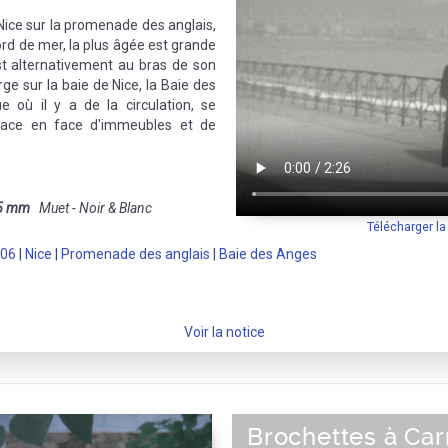
ice sur la promenade des anglais,
ord de mer, la plus âgée est grande
t alternativement au bras de son
large sur la baie de Nice, la Baie des
ue où il y a de la circulation, se
place en face d'immeubles et de
5 mm
Muet - Noir & Blanc
Télécharger l
-06
|
Nice
|
Promenade des anglais
|
Baie des Anges
Voir la notice
Brochettes à Car