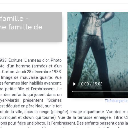
France
|
Sud de la France
|
Europe de l'Ouest
|
Union Européenne
|
Europ
famille -
ne famille de
933. Écriture: L'anneau d'or. Photo
oto d'un homme (armée) et d'un
. Carton: Jeudi 28 décembre 1933.
. Image de mauvaise qualité. Vue
es femmes bien habillés avancent.
e petite fille et l'embrassent. Le
ers des enfants qui jouent dans un
yer-Martin présentent "Scènes
Télécharger l
st déguisé en père Noël, sur le toit
rs de la ville, sous la neige (plongée). Image inquiétante. Vue des 
ourniquet et clown qui tourne). Vue de la terrasse enneigée. Titre: Cr
çons pour faire une photo. Ils l'embrassent. Des enfants passent dans la