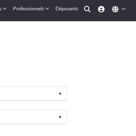
s
Professionnels
Déposants
rance
|
Bassin méditerranéen
|