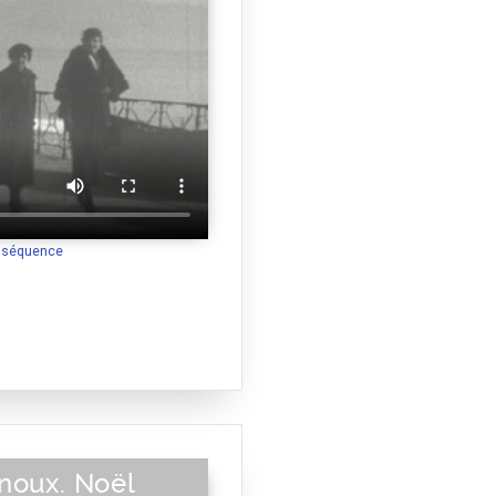
a séquence
noux. Noël