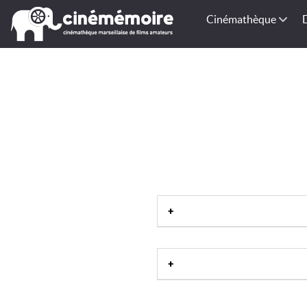
Cinémathèque
Alpes-Maritimes-06
|
Proven