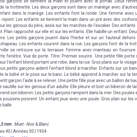
tits garçons se tiennent la main et jouent avec le portail. Deux femm
it de la trottinette. Les deux garçons sont dans un manège avec d'autr
enfant dans le manège. Les enfants font la ronde. Une femme avec u
rejoint. Les enfants se tiennent la main dans un pré avec des cochons. 
sur les genoux du père, assis sur les marches de l'escalier. Des enfan
t. Plan rapproché sur elle et sur les enfants. Elle habille un enfant. De
ère. Les petits garçons jouent dans l'herbe et sur un fauteuil dehors (
hapeau. Les enfants courent dans la rue. Les garçons font de la trott
amille se retrouve sur la terrasse. Femme avec manteau en fourrure
te fenêtre. Vue de porte. Titre: Premier sourire.. Une petite fille porte
sur l'enfant blond portant une robe, dans la rue. Gros plans sur le visag
Deux petits garçons aident l'enfant blond à marcher. Enfants sur un banc.
te le bébé et le pose sur le banc. Le bébé apprend à marcher sur la te
etit garçon l'aide à se relever. Une petite fille joue avec un ballon de b
lle sautille sur les genoux d'un adulte. Elle pleure et boit un biberon de la
prend son biberon. Les petits garçons rampent dans la mer. Des poules e
s poussins picorent. Un enfant joue avec une poule. Gros plan sur les 
e balle.
,5 mm
Muet - Noir & Blanc
es 40 | Années 50 | 1954