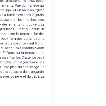
es discutent, les deux petits
es enfants. Vue du manège qui
ne jupe et un haut noir (bien
La famille est dans le jardin.
ts descendent les marches avec
ux des enfants font du vélo. La
roulades). Chat qui court. Ils
inette sur la terrasse. Un des
. Deux femmes sortent sur la
 sa petite soeur (enfant blond)
e du bébé. Trois enfants blonds
 Enfants sur la terrasse. .. et
rrasse, tombe. Chute. Le bébé
audruche. Un garçon cueille une
it. Gros plan sur son visage. Un
t des poussins dans un jardin.
visages du père et du bébé. La