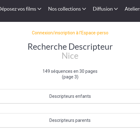
Déposez vos films
Nos collections
Diffusion
Atelier
Connexion/inscription à l'Espace-perso
Recherche Descripteur
Nice
149 séquences en 30 pages
(page 3)
Descripteurs enfants
Promenade des anglais
|
Baie des Anges
Descripteurs parents
ce-Alpes-Côte d'Azur
|
Bassin méditerranéen français
|
Sud-Est de la F