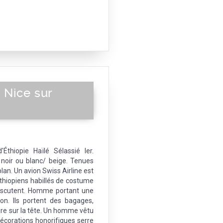
 Nice sur
Éthiopie Haïlé Sélassié Ier.
oir ou blanc/ beige. Tenues
 plan. Un avion Swiss Airline est
éthiopiens habillés de costume
iscutent. Homme portant une
ion. Ils portent des bagages,
taire sur la tête. Un homme vêtu
décorations honorifiques serre