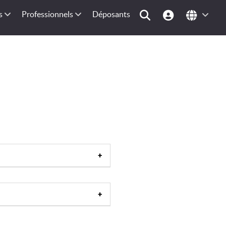
s
Professionnels
Déposants
tion de ski
|
Table d'orientation
|