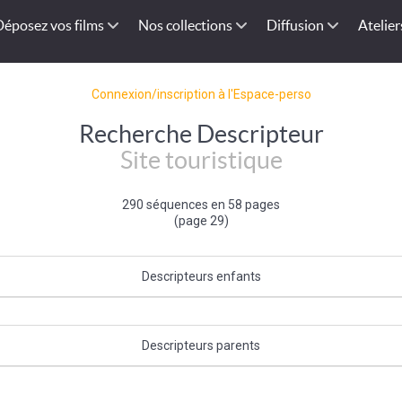
Déposez vos films
Nos collections
Diffusion
Atelier
Connexion/inscription à l'Espace-perso
Recherche Descripteur
Site touristique
290 séquences en 58 pages
(page 29)
Descripteurs enfants
ue
|
Belvédère
|
Curiosité touristique
|
Site naturel
|
Station balnéaire
|
Sta
Curiosité naturelle
|
Centre de balnéothérapie
|
Curiosité géologique
Descripteurs parents
Tourisme