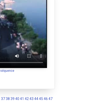
a séquence
6
37
38
39
40
41
42
43
44
45
46
47