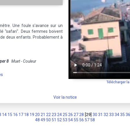
enêtre. Une foule s'avance sur un
ulé "safari". Deux femmes boivent
é de deux enfants. Probablement à
per 8
Muet - Couleur
es
Télécharger l
Voir la notice
3
14
15
16
17
18
19
20
21
22
23
24
25
26
27
28
[29]
30
31
32
33
34
35
3
48
49
50
51
52
53
54
55
56
57
58