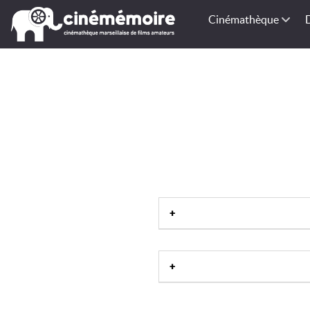
Cinémathèque
Station thermale
|
Site historiq