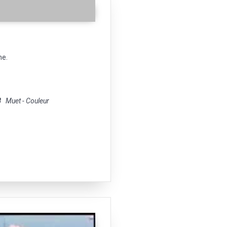
he.
8
Muet - Couleur