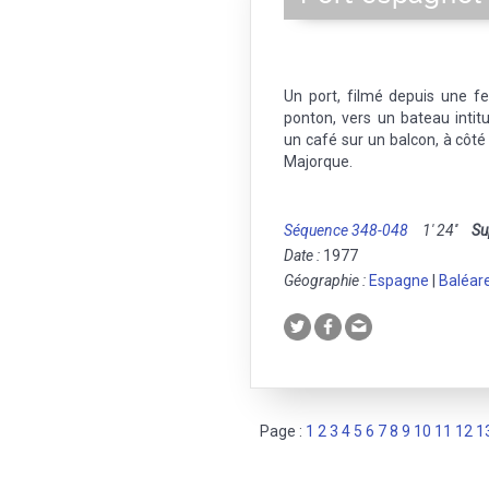
Un port, filmé depuis une f
ponton, vers un bateau intit
un café sur un balcon, à côt
Majorque.
Séquence 348-048
1' 24''
Su
Date :
1977
Géographie :
Espagne
|
Baléar
Page :
1
2
3
4
5
6
7
8
9
10
11
12
1