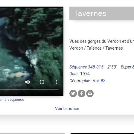
Tavernes
Vues des gorges du Verdon et d'un 
Verdon / Faïence / Tavernes
Séquence 348-015
2' 50''
Super 
Date :
1974
Géographie :
Var-83
er la séquence
Voir la notice