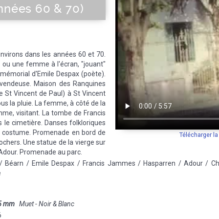
nnées 60 & 70)
nvirons dans les années 60 et 70.
ou une femme à l'écran, "jouant"
e mémorial d'Emile Despax (poète).
 vendeuse. Maison des Ranquines
e St Vincent de Paul) à St Vincent
s la pluie. La femme, à côté de la
me, visitant. La tombe de Francis
e cimetière. Danses folkloriques
 costume. Promenade en bord de
Télécharger l
ochers. Une statue de la vierge sur
'Adour. Promenade au parc.
/ Béarn / Emile Despax / Francis Jammes / Hasparren / Adour / Chi
e
5 mm
Muet - Noir & Blanc
6