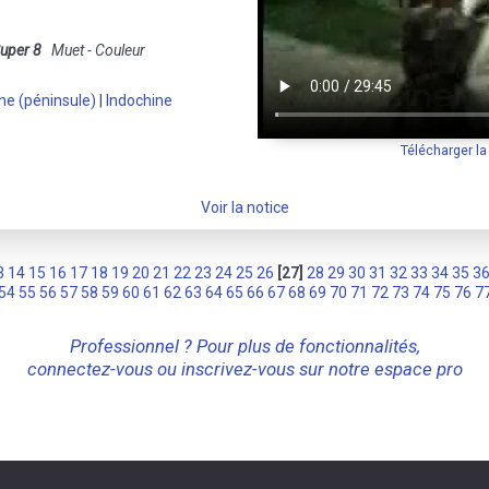
uper 8
Muet - Couleur
ne (péninsule)
|
Indochine
Télécharger l
Voir la notice
3
14
15
16
17
18
19
20
21
22
23
24
25
26
[27]
28
29
30
31
32
33
34
35
3
54
55
56
57
58
59
60
61
62
63
64
65
66
67
68
69
70
71
72
73
74
75
76
7
Professionnel ? Pour plus de fonctionnalités,
connectez-vous ou inscrivez-vous sur notre espace pro