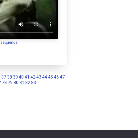
a séquence
6
37
38
39
40
41
42
43
44
45
46
47
7
78
79
80
81
82
83