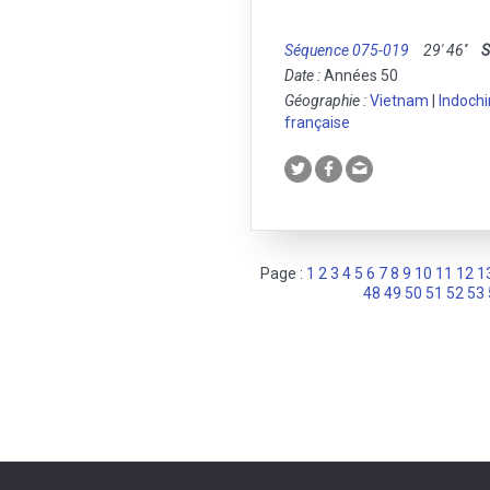
Séquence 075-019
29' 46''
S
Date :
Années 50
Géographie :
Vietnam
|
Indochi
française
Page :
1
2
3
4
5
6
7
8
9
10
11
12
1
48
49
50
51
52
53