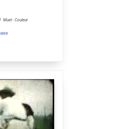
8
Muet - Couleur
çaise