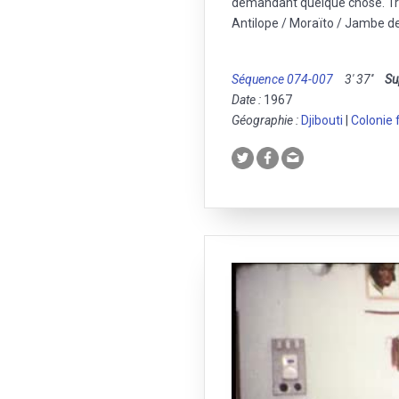
demandant quelque chose. T
Antilope / Moraïto / Jambe d
Séquence 074-007
3' 37''
Su
Date :
1967
Géographie :
Djibouti
|
Colonie 