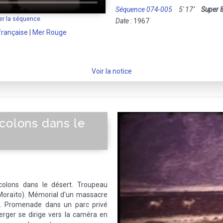
Séquence 074-005
5' 17''
Super 
er la séquence
Date :
1967
française
|
Mer Rouge
Voir la notice
colons dans le
colons dans le désert. Troupeau
 (Moraïto). Mémorial d'un massacre
5. Promenade dans un parc privé
erger se dirige vers la caméra en