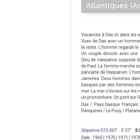
Atlantiques (A
Vacances à Dax et dans les e
Vues de Dax avec un homme 
la visite. L'homme regarde l
Un couple discute avec une
(lieu de naissance supposé d
de Paul. La femme marche sou
pancarte de Hasparren. L'hom
Jammes. Deux hommes dans l
basques par des hommes en
mer. La mer s'écrase sur les r
un promontoire. Un pont sur l
Dax / Pays basque français 
Ranquines / Le Pouy / Platan
Séquence 072-007
5' 57''
9,
Date :
1960 | 1970 | 1971 | 197