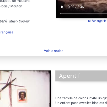
roupeau de moutons.
e bois / Mouton
Télécharger l
per 8
Muet - Couleur
française
Voir la notice
Apéritif
Une famille de colons invite un dji
Un enfant pose avec les bibelots d