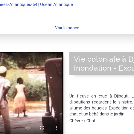
nées-Atlantiques-64
|
Océan Atlantique
Voir la notice
Vie coloniale à D
Inondation - Exc
Un fleuve en crue à Djibouti. Le
djiboutiens regardent le sinistr
allume des bougies. Expédition de
chat et un bébé dans le jardin.
Chèvre / Chat