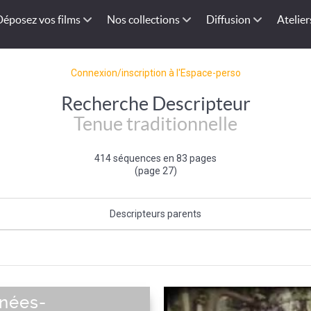
Déposez vos films
Nos collections
Diffusion
Atelier
Connexion/inscription à l'Espace-perso
Recherche Descripteur
Tenue traditionnelle
414 séquences en 83 pages
(page 27)
Descripteurs parents
Tenue de fête
|
Elément de la fête
nées-