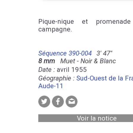
Pique-nique et promenad
campagne.
Séquence 390-004
3' 47''
8 mm
Muet - Noir & Blanc
Date :
avril 1955
Géographie :
Sud-Ouest de la F
Aude-11
Voir la notice