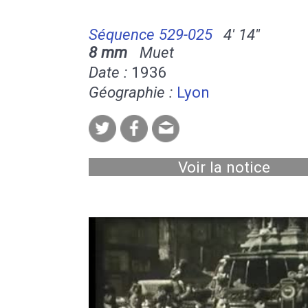
Séquence 529-025
4' 14''
8 mm
Muet
Date :
1936
Géographie :
Lyon
Voir la notice