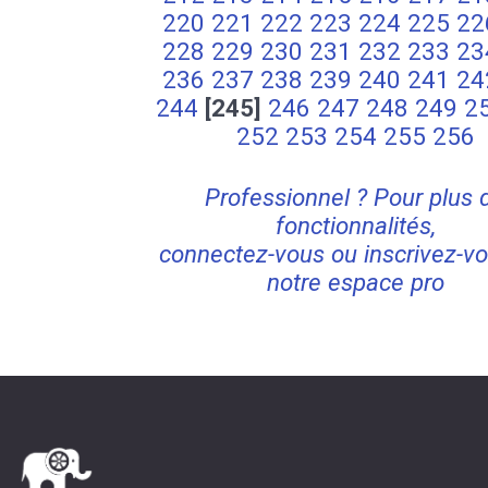
220
221
222
223
224
225
22
228
229
230
231
232
233
23
236
237
238
239
240
241
24
244
[245]
246
247
248
249
2
252
253
254
255
256
Professionnel ? Pour plus 
fonctionnalités,
connectez-vous ou inscrivez-vo
notre espace pro