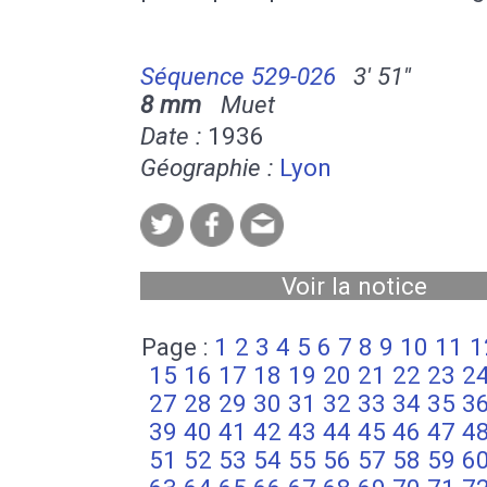
Séquence 529-026
3' 51''
8 mm
Muet
Date :
1936
Géographie :
Lyon
Voir la notice
Page :
1
2
3
4
5
6
7
8
9
10
11
1
15
16
17
18
19
20
21
22
23
2
27
28
29
30
31
32
33
34
35
3
39
40
41
42
43
44
45
46
47
4
51
52
53
54
55
56
57
58
59
6