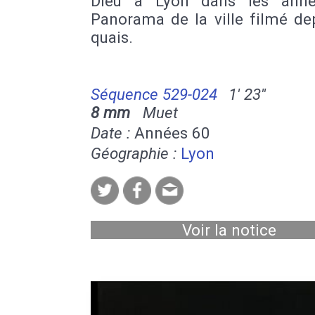
Dieu à Lyon dans les anné
Panorama de la ville filmé de
quais.
Séquence 529-024
1' 23''
8 mm
Muet
Date :
Années 60
Géographie :
Lyon
Voir la notice