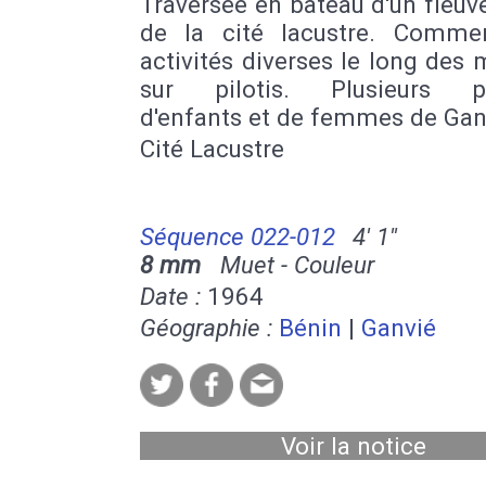
Traversée en bateau d'un fleuve
de la cité lacustre. Comme
activités diverses le long des
sur pilotis. Plusieurs po
d'enfants et de femmes de Gan
Cité Lacustre
Séquence 022-012
4' 1''
8 mm
Muet - Couleur
Date :
1964
Géographie :
Bénin
|
Ganvié
Voir la notice