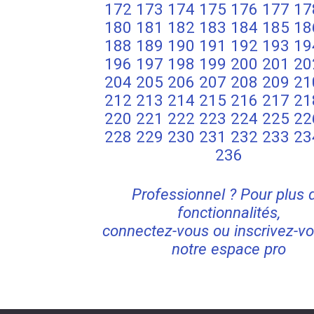
172
173
174
175
176
177
17
180
181
182
183
184
185
18
188
189
190
191
192
193
19
196
197
198
199
200
201
20
204
205
206
207
208
209
21
212
213
214
215
216
217
21
220
221
222
223
224
225
22
228
229
230
231
232
233
23
236
Professionnel ? Pour plus 
fonctionnalités,
connectez-vous ou inscrivez-vo
notre espace pro