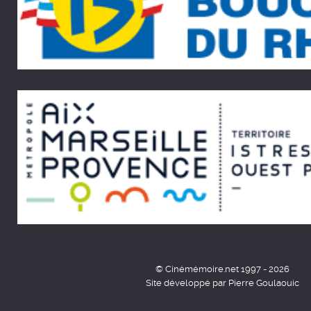
© Cinémémoire.net 1997 - 2026
Site développé par Pierre Goulaouic