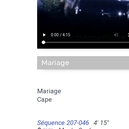
Mariage
Mariage
Cape
Séquence 207-046
4' 15''