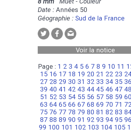
8 mm
Muet - Couleur
Date :
Années 50
Géographie :
Sud de la France
Voir la notice
Page :
1
2
3
4
5
6
7
8
9
10
11
1
15
16
17
18
19
20
21
22
23
2
27
28
29
30
31
32
33
34
35
3
39
40
41
42
43
44
45
46
47
4
51
52
53
54
55
56
57
58
59
6
63
64
65
66
67
68
69
70
71
7
75
76
77
78
79
80
81
82
83
8
87
88
89
90
91
92
93
94
95
9
99
100
101
102
103
104
105
1