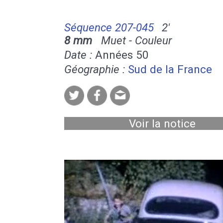
Séquence 207-045
2'
8 mm
Muet - Couleur
Date :
Années 50
Géographie :
Sud de la France
Voir la notice