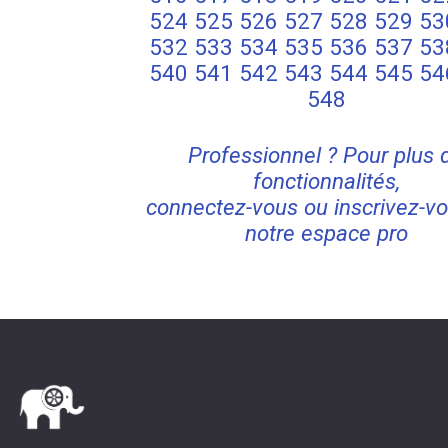
524
525
526
527
528
529
53
532
533
534
535
536
537
53
540
541
542
543
544
545
54
548
Professionnel ? Pour plus 
fonctionnalités,
connectez-vous ou inscrivez-vo
notre espace pro