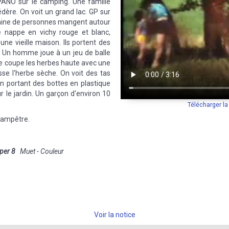
 PANO sur le camping. Une famille
dère. On voit un grand lac. GP sur
izaine de personnes mangent autour
e nappe en vichy rouge et blanc,
une vieille maison. Ils portent des
 Un homme joue à un jeu de balle
 coupe les herbes haute avec une
e l'herbe sèche. On voit des tas
n portant des bottes en plastique
r le jardin. Un garçon d'environ 10
Télécharger l
hampêtre.
per 8
Muet - Couleur
Voir la notice