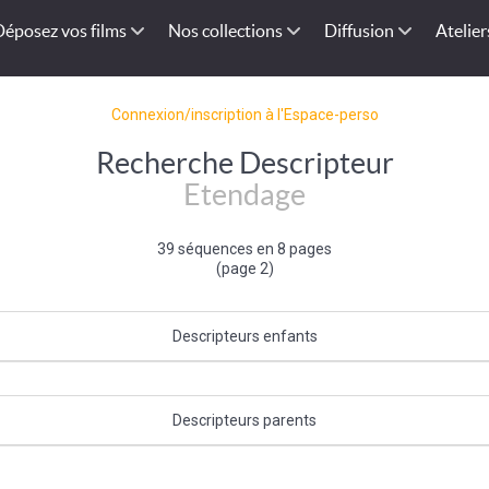
Déposez vos films
Nos collections
Diffusion
Atelier
Connexion/inscription à l'Espace-perso
Recherche Descripteur
Etendage
39 séquences en 8 pages
(page 2)
Descripteurs enfants
Etendoir
Descripteurs parents
Lessive
|
Tache quotidienne