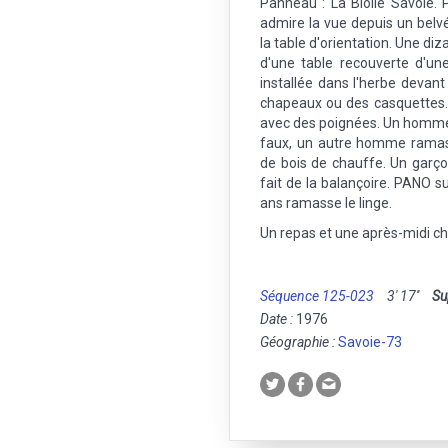
Panneau : La Biolle Savoie.
admire la vue depuis un belvé
la table d'orientation. Une d
d'une table recouverte d'un
installée dans l'herbe devant 
chapeaux ou des casquettes.
avec des poignées. Un homme
faux, un autre homme ramass
de bois de chauffe. Un garço
fait de la balançoire. PANO su
ans ramasse le linge.
Un repas et une après-midi c
Séquence 125-023
3' 17''
Su
Date :
1976
Géographie :
Savoie-73