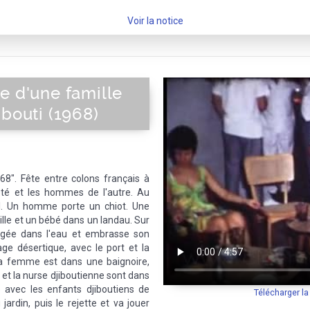
Voir la notice
e d'une famille
ibouti (1968)
 68". Fête entre colons français à
ôté et les hommes de l'autre. Au
el. Un homme porte un chiot. Une
le et un bébé dans un landau. Sur
ongée dans l'eau et embrasse son
ge désertique, avec le port et la
La femme est dans une baignoire,
et la nurse djiboutienne sont dans
rle avec les enfants djiboutiens de
Télécharger l
 jardin, puis le rejette et va jouer