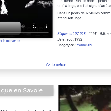
deuxième. Dans le même jardin, u
un fi à linge, elle fait signe d'arrête
Dans un jardin deux vieilles fem
étend son linge.
Séquence 107-018
1' 14''
9,5 m
Date :
août 1932
er la séquence
Géographie :
Yonne-89
Voir la notice
ique en Savoie