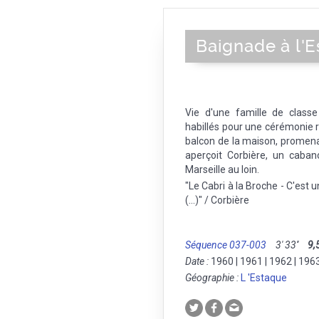
Baignade à l'
Vie d'une famille de class
habillés pour une cérémonie r
balcon de la maison, promena
aperçoit Corbière, un caba
Marseille au loin.
"Le Cabri à la Broche - C'est u
(...)" / Corbière
Séquence 037-003
3' 33''
9,
Date :
1960 | 1961 | 1962 | 196
Géographie :
L 'Estaque