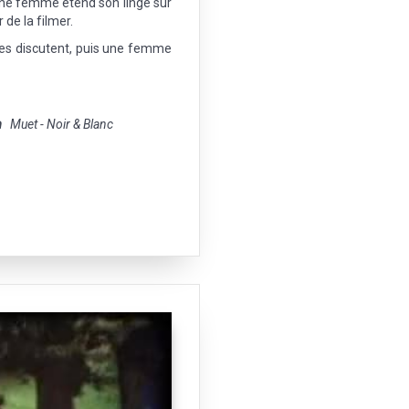
ne femme étend son linge sur
r de la filmer.
mes discutent, puis une femme
m
Muet - Noir & Blanc