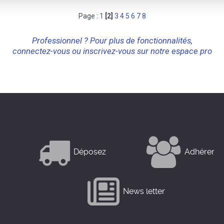
Page :
1
[2]
3
4
5
6
7
8
Professionnel ? Pour plus de fonctionnalités,
connectez-vous ou inscrivez-vous sur notre espace pro
Déposez
Adhérer
News letter