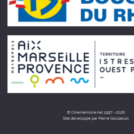
© Cinémémoire.net 1997 - 2026
Site développé par Pierre Goulaouic