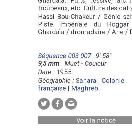
Ghardaïa. Puits, lessive, archi
troupeaux, etc. Culture des datt
Hassi Bou-Chakeur / Génie sah
Piste impériale du Hoggar
Ghardaïa / dromadaire / Ane / 
Séquence 003-007
9' 58''
9,5 mm
Muet - Couleur
Date :
1955
Géographie :
Sahara
|
Colonie
française
|
Maghreb
Voir la notice