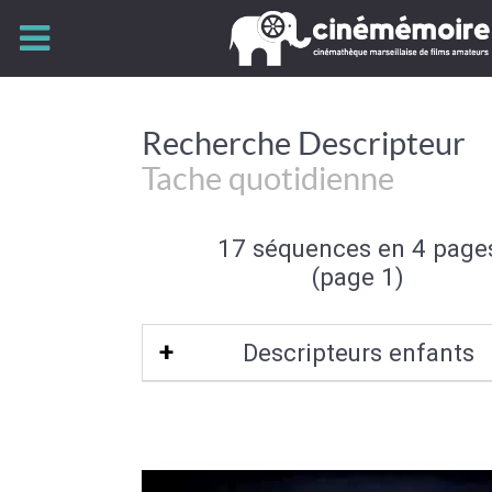
Recherche Descripteur
Tache quotidienne
17 séquences en 4 page
(page 1)
Descripteurs enfants
Lessive
|
Repassage
|
Ménage
|
Vai
Comission
|
Etendage
|
Lessivage de
Lèche-vitrine
|
Etendoir