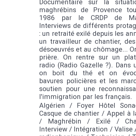
Documentaire sur la situat
maghrébins de Provence to
1986 par le CRDP de Mars
Interviews de différents prota
: un retraité exilé depuis les an
un travailleur de chantier, de
désoeuvrés et au chômage... On
prière. On rentre sur un pla
radio (Radio Gazelle ?). Dans 
on boit du thé et on évoq
bavures policières et les mar
soutien pour une reconnaiss
l'immigration par les français.
Algérien / Foyer Hôtel Sona
Casque de chantier / Appel à l
/ Maghrébin / Exilé / Cha
Interview / Intégration / Valise 