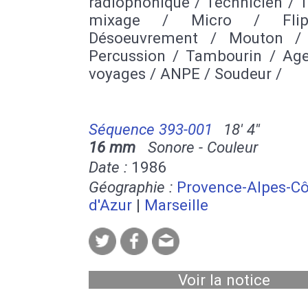
radiophonique / Technicien / 
mixage / Micro / Flip
Désoeuvrement / Mouton /
Percussion / Tambourin / Ag
voyages / ANPE / Soudeur /
Séquence 393-001
18' 4''
16 mm
Sonore - Couleur
Date :
1986
Géographie :
Provence-Alpes-Cô
d'Azur
|
Marseille
Voir la notice