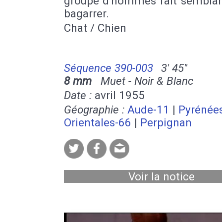
groupe d'hommes fait semblan
bagarrer.
Chat / Chien
Séquence 390-003
3' 45''
8 mm
Muet - Noir & Blanc
Date :
avril 1955
Géographie :
Aude-11
|
Pyrénée
Orientales-66
|
Perpignan
Voir la notice