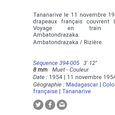
Tananarive le 11 novembre 195
drapeaux français couvrent la
Voyage en train ju
Ambatondrazaka.
Ambatondrazaka / Rizière
Séquence 394-005
3' 12''
8 mm
Muet - Couleur
Date :
1954 | 11 novembre 195
Géographie :
Madagascar
|
Colo
française
|
Tananarive