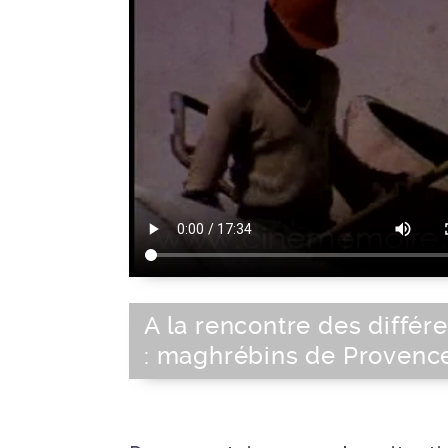
A la rencontre des différ
: maghrébins de Provenc