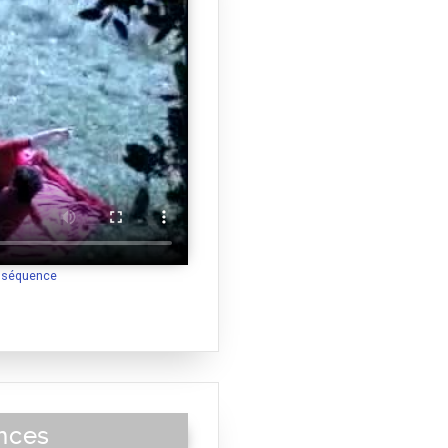
a séquence
nces