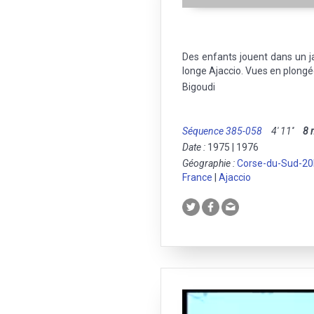
Des enfants jouent dans un j
longe Ajaccio. Vues en plongée
Bigoudi
Séquence 385-058
4' 11''
8
Date :
1975 | 1976
Géographie :
Corse-du-Sud-2
France
|
Ajaccio