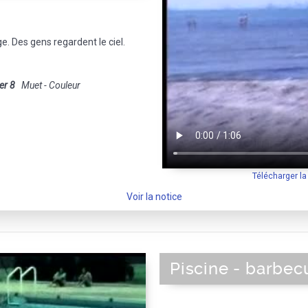
ge. Des gens regardent le ciel.
er 8
Muet - Couleur
Télécharger l
Voir la notice
Piscine - barbec