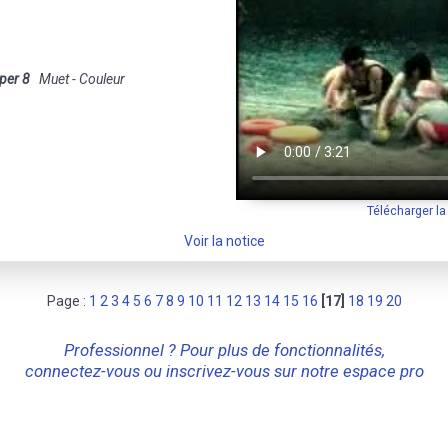
per 8
Muet - Couleur
Télécharger l
Voir la notice
Page :
1
2
3
4
5
6
7
8
9
10
11
12
13
14
15
16
[17]
18
19
20
Professionnel ? Pour plus de fonctionnalités,
connectez-vous ou inscrivez-vous sur notre espace pro