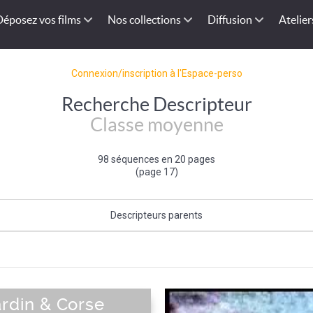
Déposez vos films
Nos collections
Diffusion
Atelier
Connexion/inscription à l'Espace-perso
Recherche Descripteur
Classe moyenne
98 séquences en 20 pages
(page 17)
Descripteurs parents
Catégorie sociale (de l'individu)
|
Individu et groupe social
ardin & Corse