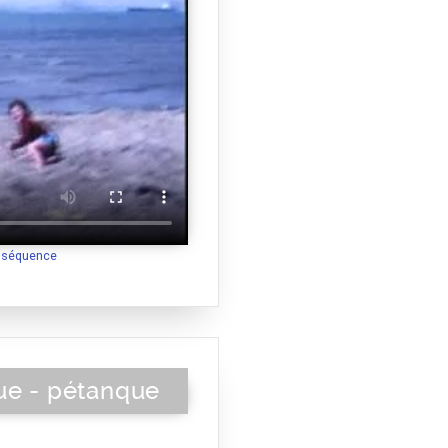
a séquence
ue - pétanque