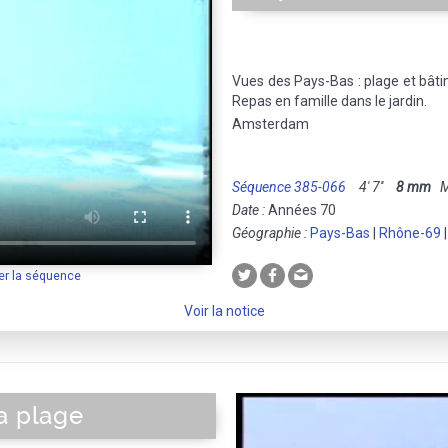
Vues des Pays-Bas : plage et bât
Repas en famille dans le jardin.
Amsterdam
Séquence 385-066
4' 7''
8 mm
Mu
Date :
Années 70
Géographie :
Pays-Bas
|
Rhône-69
er la séquence
Voir la notice
a plage