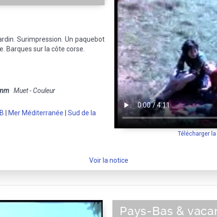
ardin. Surimpression. Un paquebot
. Barques sur la côte corse.
 mm
Muet - Couleur
0B
|
Mer Méditerranée
|
Sud de la
Télécharger l
Voir la notice
Pays-Bas & vaca