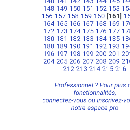
140
141
142
143
144
145
14
148
149
150
151
152
153
15
156
157
158
159
160
[161]
1
164
165
166
167
168
169
17
172
173
174
175
176
177
17
180
181
182
183
184
185
18
188
189
190
191
192
193
19
196
197
198
199
200
201
20
204
205
206
207
208
209
21
212
213
214
215
216
Professionnel ? Pour plus 
fonctionnalités,
connectez-vous ou inscrivez-vo
notre espace pro