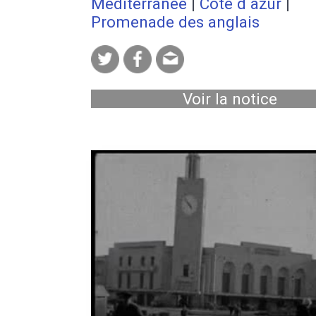
Méditerranée
|
Côte d azur
|
Promenade des anglais
Voir la notice