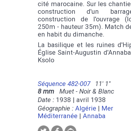
cité marocaine. Sur les chantie
construction d'un barra
construction de l'ouvrage (l
250m - hauteur 35m). Match de
en habit du dimanche.
La basilique et les ruines d'H
Église Saint-Augustin d'Annab
Ksolo
Séquence 482-007
11' 1''
8 mm
Muet - Noir & Blanc
Date :
1938 | avril 1938
Géographie :
Algérie
|
Mer
Méditerranée
|
Annaba