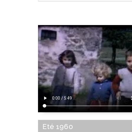
Tenue
|
Habillement
|
Parure
Eté 1960