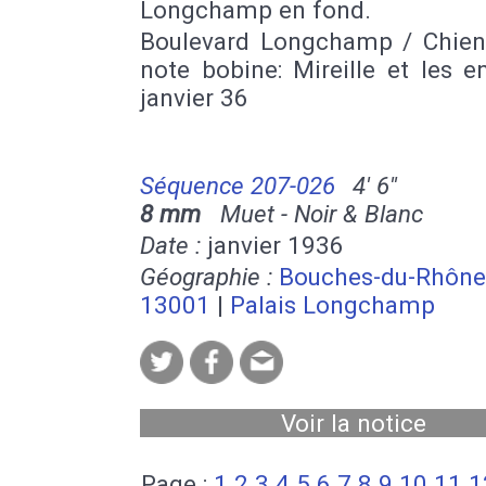
Longchamp en fond.
Boulevard Longchamp / Chien
note bobine: Mireille et les e
janvier 36
Séquence 207-026
4' 6''
8 mm
Muet - Noir & Blanc
Date :
janvier 1936
Géographie :
Bouches-du-Rhône
13001
|
Palais Longchamp
Voir la notice
Page :
1
2
3
4
5
6
7
8
9
10
11
1