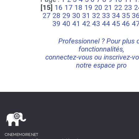
[15]
16
17
18
19
20
21
22
23
2
27
28
29
30
31
32
33
34
35
3
39
40
41
42
43
44
45
46
4
Professionnel ? Pour plus 
fonctionnalités,
connectez-vous ou inscrivez-vo
notre espace pro
CINEMEMOIRE.NET