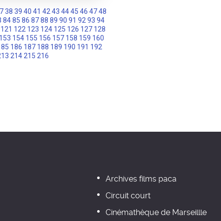
7
38
39
40
41
42
43
44
45
46
47
48
3
84
85
86
87
88
89
90
91
92
93
94
121
122
123
124
125
126
127
128
153
154
155
156
157
158
159
160
185
186
187
188
189
190
191
192
213
214
215
216
Archives films paca
Circuit court
Cinémathèque de Marseillle