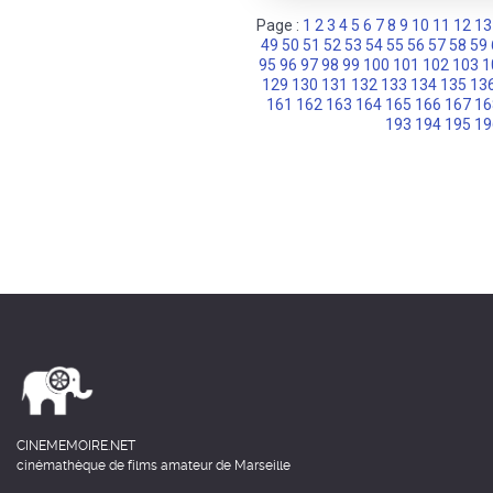
Page :
1
2
3
4
5
6
7
8
9
10
11
12
13
49
50
51
52
53
54
55
56
57
58
59
95
96
97
98
99
100
101
102
103
1
129
130
131
132
133
134
135
13
161
162
163
164
165
166
167
16
193
194
195
19
CINEMEMOIRE.NET
cinémathèque de films amateur de Marseille