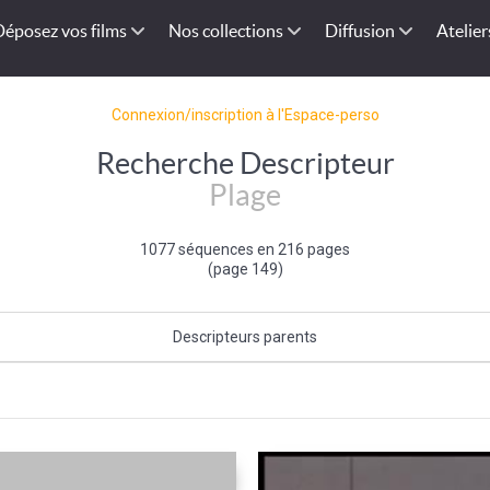
Déposez vos films
Nos collections
Diffusion
Atelier
Connexion/inscription à l'Espace-perso
Recherche Descripteur
Plage
1077 séquences en 216 pages
(page 149)
Descripteurs parents
Bord de mer
|
Mer et océan
|
Type de paysage
1