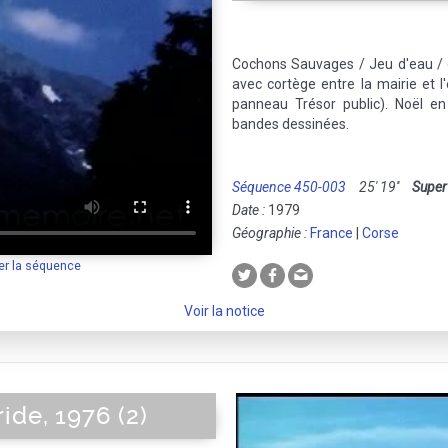
Cochons Sauvages / Jeu d'eau 
avec cortège entre la mairie et l
panneau Trésor public). Noël en 
bandes dessinées.
Séquence 450-003
25' 19''
Super
Date :
1979
Géographie :
France
|
Corse
er la séquence
Voir la notice
ide, 1976 (2)