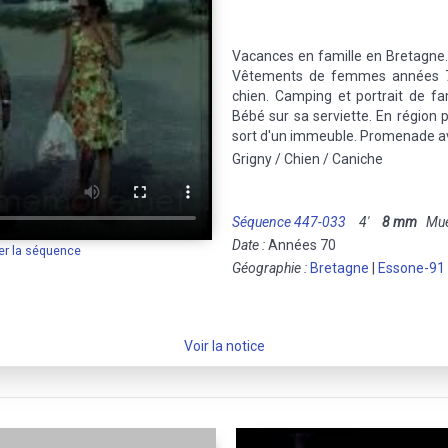
Vacances en famille en Bretagne.
Vêtements de femmes années 70
chien. Camping et portrait de fam
Bébé sur sa serviette. En région p
sort d'un immeuble. Promenade av
Grigny / Chien / Caniche
Séquence 447-033
4'
8 mm
Muet
Date :
Années 70
er la séquence
Géographie :
Bretagne
|
Essone-91
Voir la notice