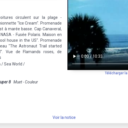
oitures circulent sur la plage -
amionnette "Ice Cream". Promenade
 est à marée basse. Cap Canaveral,
- NASA - Fusée Polaris. Maison en
hool house in the US". Promenade
eau "The Astronaut Trail started
d". Vue de Flamands roses, de
s
 / Sea World /
Télécharger l
uper 8
Muet - Couleur
Voir la notice