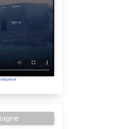
a séquence
tagne