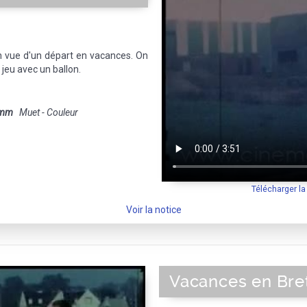
en vue d'un départ en vacances. On
, jeu avec un ballon.
 mm
Muet - Couleur
Télécharger l
Voir la notice
Vacances en Bre