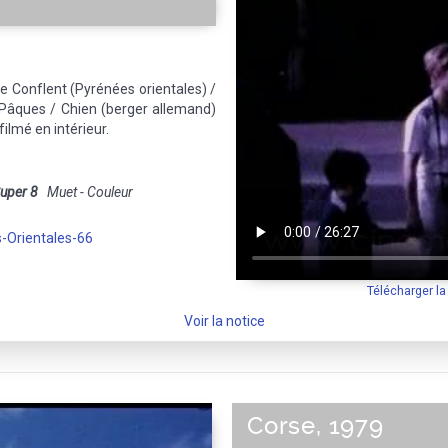
de Conflent (Pyrénées orientales) /
Pâques / Chien (berger allemand)
ilmé en intérieur.
uper 8
Muet - Couleur
-Orientales-66
Télécharger l
Voir la notice
Corse, 1979