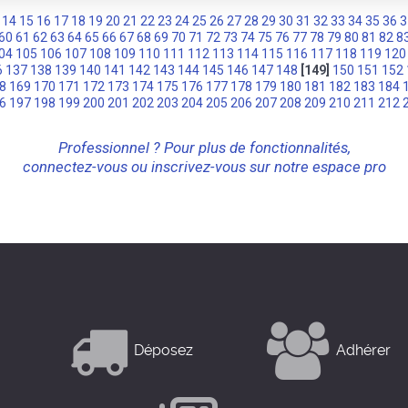
14
15
16
17
18
19
20
21
22
23
24
25
26
27
28
29
30
31
32
33
34
35
36
3
60
61
62
63
64
65
66
67
68
69
70
71
72
73
74
75
76
77
78
79
80
81
82
8
04
105
106
107
108
109
110
111
112
113
114
115
116
117
118
119
120
6
137
138
139
140
141
142
143
144
145
146
147
148
[149]
150
151
152
8
169
170
171
172
173
174
175
176
177
178
179
180
181
182
183
184
6
197
198
199
200
201
202
203
204
205
206
207
208
209
210
211
212
Professionnel ? Pour plus de fonctionnalités,
connectez-vous ou inscrivez-vous sur notre espace pro
Déposez
Adhérer