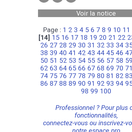
Voir la notice
Page :
1
2
3
4
5
6
7
8
9
10
11
[14]
15
16
17
18
19
20
21
22
2
26
27
28
29
30
31
32
33
34
3
38
39
40
41
42
43
44
45
46
4
50
51
52
53
54
55
56
57
58
5
62
63
64
65
66
67
68
69
70
7
74
75
76
77
78
79
80
81
82
8
86
87
88
89
90
91
92
93
94
9
98
99
100
Professionnel ? Pour plus 
fonctionnalités,
connectez-vous ou inscrivez-vo
notre espace pro