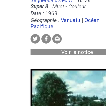
Séquence 023-001
16' 38''
Super 8
Muet - Couleur
Date :
1968
Géographie :
Vanuatu
|
Océan
Pacifique
Voir la notice