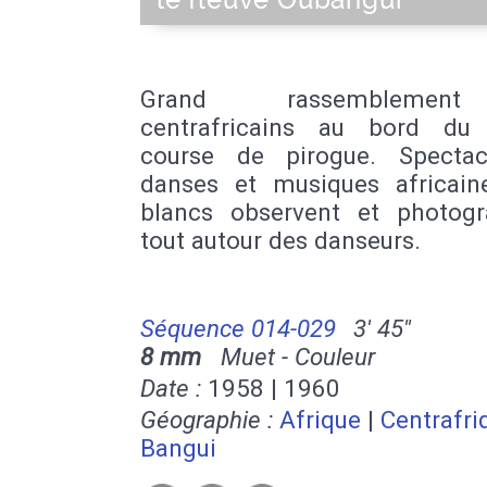
le fleuve Oubangui
Grand rassembleme
centrafricains au bord du 
course de pirogue. Specta
danses et musiques africain
blancs observent et photogr
tout autour des danseurs.
Séquence 014-029
3' 45''
8 mm
Muet - Couleur
Date :
1958 | 1960
Géographie :
Afrique
|
Centrafri
Bangui