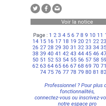
Voir la notice
Page :
1
2
3
4
5
6
7
8
9
10
11
14
15
16
17
18
19
20
21
22
2
26
27
28
29
30
31
32
33
34
3
38
39
40
41
42
43
44
45
46
4
50
51
52
53
54
55
56
57
58
5
62
63
64
65
66
67
68
69
70
7
74
75
76
77
78
79
80
81
8
Professionnel ? Pour plus 
fonctionnalités,
connectez-vous ou inscrivez-vo
notre espace pro