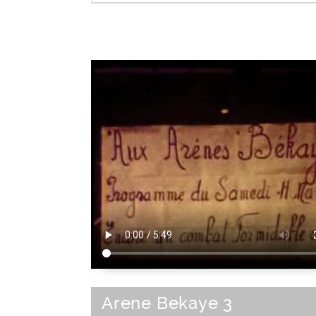
Elément de spectacle
|
Musicien
|
Spe
Métier du spectacle
|
Spectacl
Arene Bekaye 3