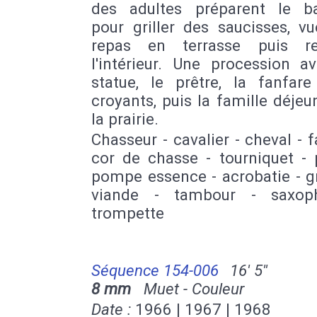
des adultes préparent le b
pour griller des saucisses, v
repas en terrasse puis r
l'intérieur. Une procession a
statue, le prêtre, la fanfare
croyants, puis la famille déje
la prairie.
Chasseur - cavalier - cheval - 
cor de chasse - tourniquet - 
pompe essence - acrobatie - gr
viande - tambour - saxop
trompette
Séquence 154-006
16' 5''
8 mm
Muet - Couleur
Date :
1966 | 1967 | 1968