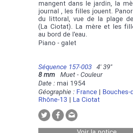
mangent dans le jardin, la mèr
journal , les filles jouent. Pan
du littoral, vue de la plage d
(La Ciotat). La mère et les fil
au bord de l'eau.
Piano - galet
Séquence 157-003
4' 39''
8 mm
Muet - Couleur
Date :
mai 1954
Géographie :
France
|
Bouches-
Rhône-13
|
La Ciotat
Voir la notice