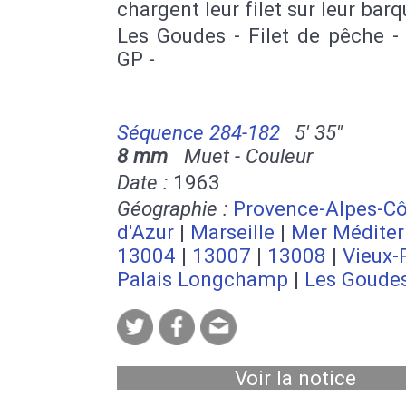
chargent leur filet sur leur barq
Les Goudes - Filet de pêche -
GP -
Séquence 284-182
5' 35''
8 mm
Muet - Couleur
Date :
1963
Géographie :
Provence-Alpes-Cô
d'Azur
|
Marseille
|
Mer Méditer
13004
|
13007
|
13008
|
Vieux-
Palais Longchamp
|
Les Goude
Voir la notice