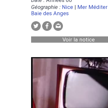
Géographie :
Nice
|
Mer Méditer
Baie des Anges
Voir la notice