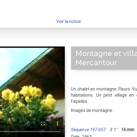
Voir la notice
Montagne et vill
Mercantour
Un chalet en montagne. Fleurs. Vu
habitations. Un petit village en 
Façades.
Images de montagne.
Séquence 197-057
3' 1''
16 mm
M
Date :
1963