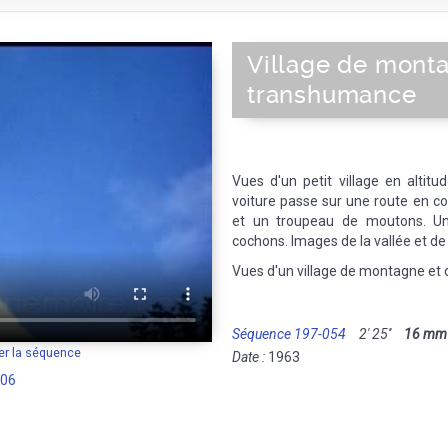
Village de mont
transhumance
Vues d'un petit village en altitu
voiture passe sur une route en c
et un troupeau de moutons. Un
cochons. Images de la vallée et de 
Vues d'un village de montagne et 
Séquence 197-054
2' 25''
16 mm
er la séquence
Date :
1963
-06