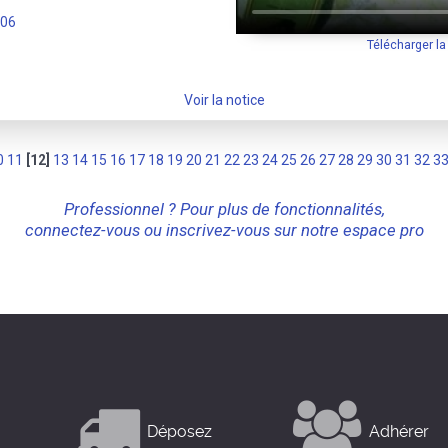
-06
Télécharger l
Voir la notice
0
11
[12]
13
14
15
16
17
18
19
20
21
22
23
24
25
26
27
28
29
30
31
32
3
Professionnel ? Pour plus de fonctionnalités,
connectez-vous ou inscrivez-vous sur notre espace pro
Déposez
Adhérer