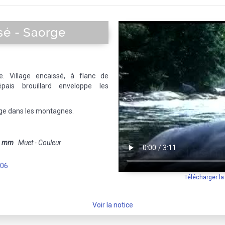
sé - Saorge
de. Village encaissé, à flanc de
ais brouillard enveloppe les
lage dans les montagnes.
6 mm
Muet - Couleur
-06
Télécharger l
Voir la notice