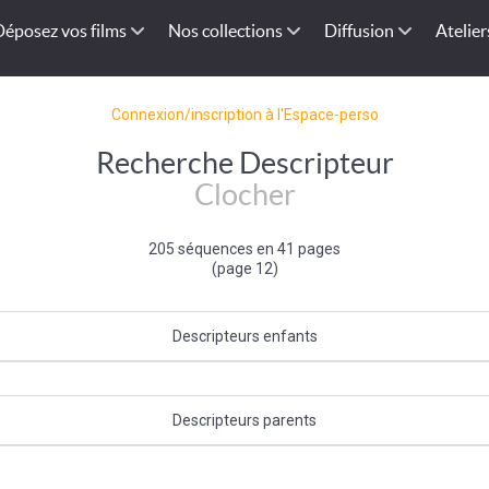
Déposez vos films
Nos collections
Diffusion
Atelier
Connexion/inscription à l'Espace-perso
Recherche Descripteur
Clocher
205 séquences en 41 pages
(page 12)
Descripteurs enfants
Cloche
Descripteurs parents
Eglise (bâtiment)
|
Architecture chrétienne
|
Bâtiment religieux