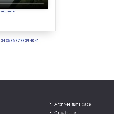
a séquence
3
34
35
36
37
38
39
40
41
Archives films paca
Circuit court