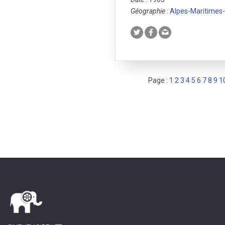
Géographie :
Alpes-Maritimes
Page :
1
2
3
4
5
6
7
8
9
1