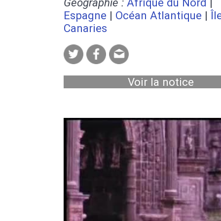
Géographie :
Afrique du Nord
|
Espagne
|
Océan Atlantique
|
Îl
Canaries
Voir la notice