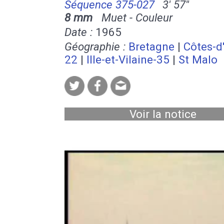
Séquence 375-027
3' 57''
8 mm
Muet - Couleur
Date :
1965
Géographie :
Bretagne
|
Côtes-d
22
|
Ille-et-Vilaine-35
|
St Malo
Voir la notice