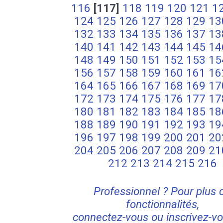
116
[117]
118
119
120
121
1
124
125
126
127
128
129
13
132
133
134
135
136
137
13
140
141
142
143
144
145
14
148
149
150
151
152
153
15
156
157
158
159
160
161
16
164
165
166
167
168
169
17
172
173
174
175
176
177
17
180
181
182
183
184
185
18
188
189
190
191
192
193
19
196
197
198
199
200
201
20
204
205
206
207
208
209
21
212
213
214
215
216
Professionnel ? Pour plus 
fonctionnalités,
connectez-vous ou inscrivez-vo