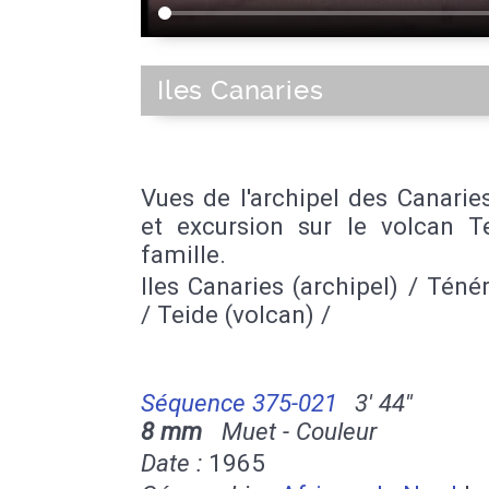
Iles Canaries
Vues de l'archipel des Canarie
et excursion sur le volcan T
famille.
Iles Canaries (archipel) / Ténéri
/ Teide (volcan) /
Séquence 375-021
3' 44''
8 mm
Muet - Couleur
Date :
1965