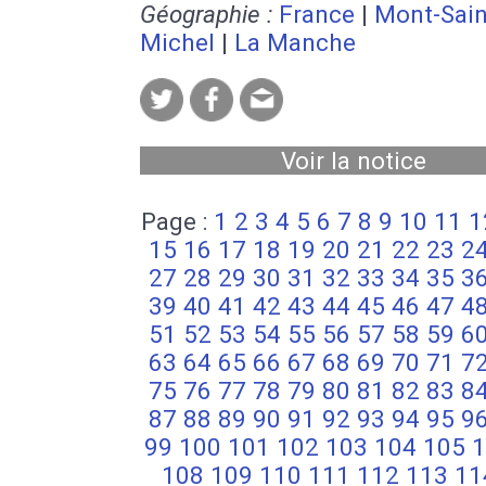
Géographie :
France
|
Mont-Sain
Michel
|
La Manche
Voir la notice
Page :
1
2
3
4
5
6
7
8
9
10
11
1
15
16
17
18
19
20
21
22
23
2
27
28
29
30
31
32
33
34
35
3
39
40
41
42
43
44
45
46
47
4
51
52
53
54
55
56
57
58
59
6
63
64
65
66
67
68
69
70
71
7
75
76
77
78
79
80
81
82
83
8
87
88
89
90
91
92
93
94
95
9
99
100
101
102
103
104
105
1
108
109
110
111
112
113
11