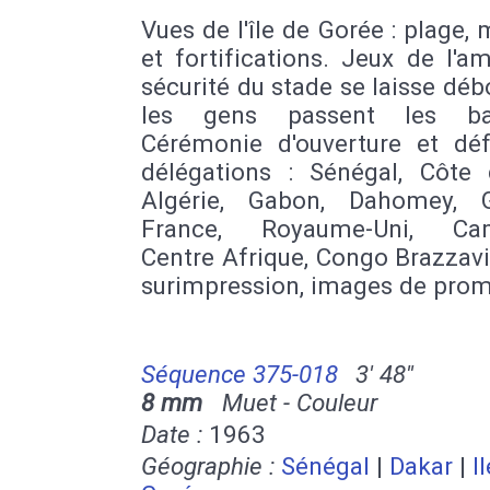
Vues de l'île de Gorée : plage,
et fortifications. Jeux de l'am
sécurité du stade se laisse déb
les gens passent les barr
Cérémonie d'ouverture et déf
délégations : Sénégal, Côte d
Algérie, Gabon, Dahomey, 
France, Royaume-Uni, Cam
Centre Afrique, Congo Brazzavil
surimpression, images de pro
Séquence 375-018
3' 48''
8 mm
Muet - Couleur
Date :
1963
Géographie :
Sénégal
|
Dakar
|
I