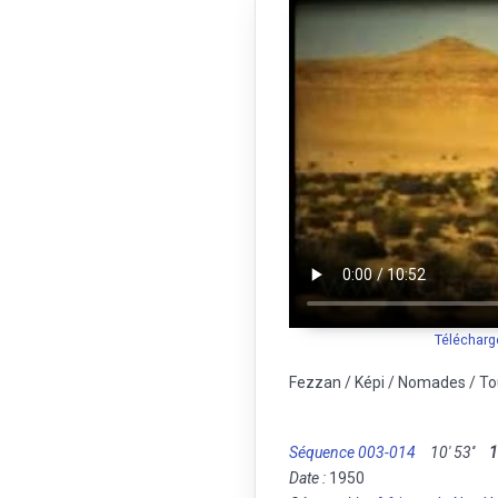
Télécharg
Fezzan / Képi / Nomades / Tou
Séquence 003-014
10' 53''
Date :
1950