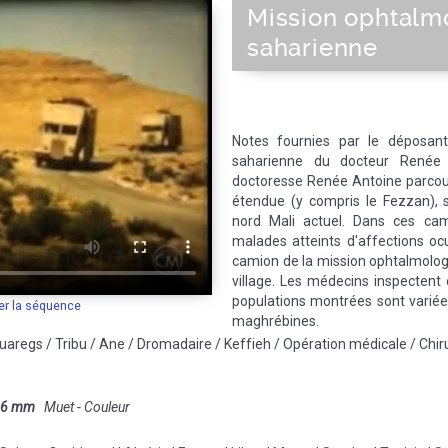
Mission ophtalm
saharienne
Notes fournies par le déposant
saharienne du docteur Renée
doctoresse Renée Antoine parcour
étendue (y compris le Fezzan), 
nord Mali actuel. Dans ces cam
malades atteints d'affections ocu
camion de la mission ophtalmologi
village. Les médecins inspectent 
populations montrées sont variée
er la séquence
maghrébines.
aregs / Tribu / Ane / Dromadaire / Keffieh / Opération médicale / Chiru
16 mm
Muet - Couleur