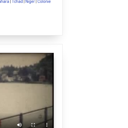
ahara
|
Tchad
|
Niger
|
Colonie