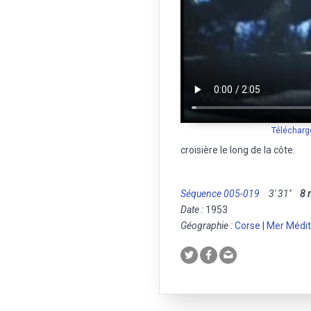
Télécharg
croisière le long de la côte.
Séquence 005-019
3' 31''
8
Date :
1953
Géographie :
Corse
|
Mer Médi