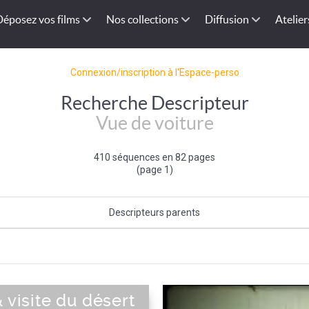
Déposez vos films
Nos collections
Diffusion
Atelier
Connexion/inscription à l'Espace-perso
Recherche Descripteur
Vue de voiture
410 séquences en 82 pages
(page 1)
Descripteurs parents
Prise de Vue
 visite du désert