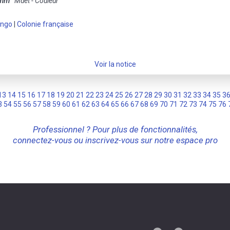
 mm
Muet - Couleur
ongo
|
Colonie française
Voir la notice
13
14
15
16
17
18
19
20
21
22
23
24
25
26
27
28
29
30
31
32
33
34
35
3
3
54
55
56
57
58
59
60
61
62
63
64
65
66
67
68
69
70
71
72
73
74
75
76
Professionnel ? Pour plus de fonctionnalités,
connectez-vous ou inscrivez-vous sur notre espace pro