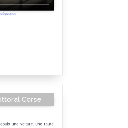
a séquence
ittoral Corse
depuis une voiture, une route