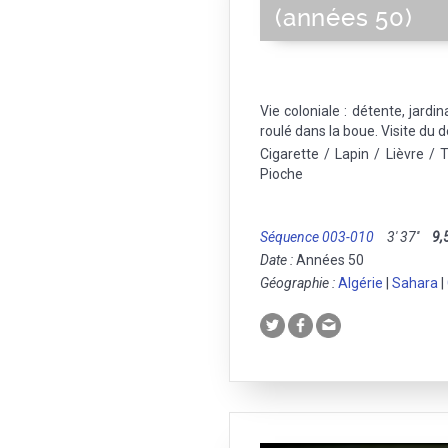
(années 50)
Vie coloniale : détente, jardi
roulé dans la boue. Visite du 
Cigarette / Lapin / Lièvre / 
Pioche
Séquence 003-010
3' 37''
9,
Date :
Années 50
Géographie :
Algérie
|
Sahara
|