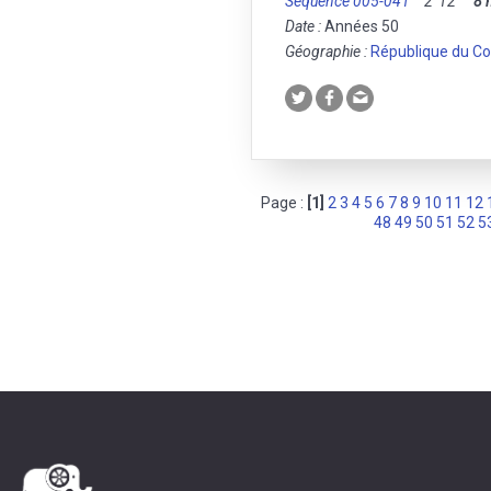
Séquence 005-041
2' 12''
8
Date :
Années 50
Géographie :
République du C
Page :
[1]
2
3
4
5
6
7
8
9
10
11
12
48
49
50
51
52
5