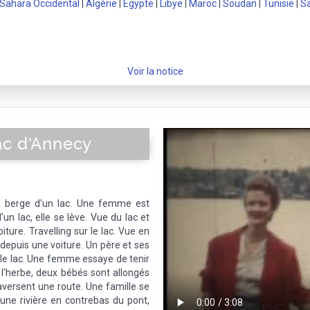
Sahara Occidental
|
Algérie
|
Egypte
|
Libye
|
Maroc
|
Soudan
|
Tunisie
|
S
Voir la notice
ac d'Annecy
 berge d'un lac. Une femme est
un lac, elle se lève. Vue du lac et
ure. Travelling sur le lac. Vue en
 depuis une voiture. Un père et ses
r le lac. Une femme essaye de tenir
l'herbe, deux bébés sont allongés
raversent une route. Une famille se
une rivière en contrebas du pont,