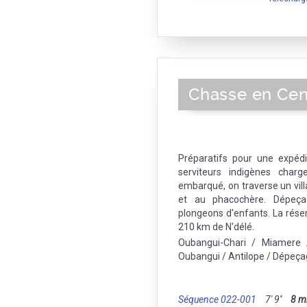
Chasse en Cent
Préparatifs pour une expédi
serviteurs indigènes charg
embarqué, on traverse un vill
et au phacochère. Dépeçag
plongeons d'enfants. La rés
210 km de N'délé.
Oubangui-Chari / Miamere /
Oubangui / Antilope / Dépeç
Séquence 022-001
7' 9''
8 