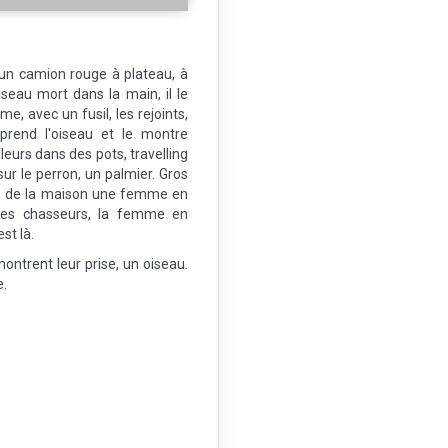
un camion rouge à plateau, à
seau mort dans la main, il le
e, avec un fusil, les rejoints,
prend l'oiseau et le montre
urs dans des pots, travelling
ur le perron, un palmier. Gros
ron de la maison une femme en
 les chasseurs, la femme en
st là.
ontrent leur prise, un oiseau.
e.