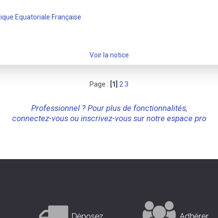
ique Equatoriale Française
Voir la notice
Page :
[1]
2
3
Professionnel ? Pour plus de fonctionnalités,
connectez-vous ou inscrivez-vous sur notre espace pro
Déposez
Adhérer