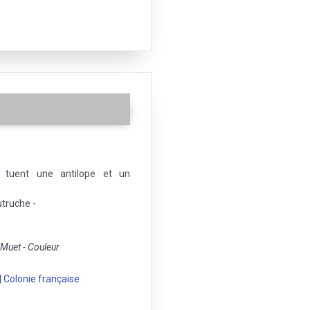
s tuent une antilope et un
utruche -
uet - Couleur
|
Colonie française