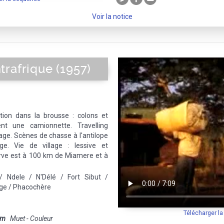
Voir la notice
rafrique (1957)
tion dans la brousse : colons et
ent une camionnette. Travelling
age. Scènes de chasse à l'antilope
e. Vie de village : lessive et
erve est à 100 km de Miamere et à
 Ndele / N'Délé / Fort Sibut /
age / Phacochère
Télécharger l
mm
Muet - Couleur