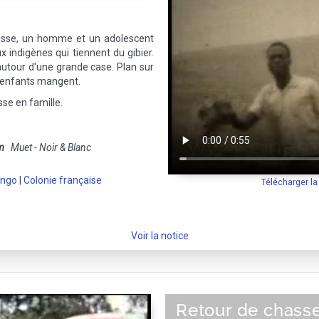
ousse, un homme et un adolescent
ux indigènes qui tiennent du gibier.
 autour d'une grande case. Plan sur
Les enfants mangent.
sse en famille.
m
Muet - Noir & Blanc
ongo
|
Colonie française
Télécharger l
Voir la notice
Retour de chass