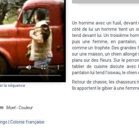
Un homme avec un fusil, devant 
côté de lui un homme tient un oi
tend devant lui. Un troisième homm
puis une femme, en pantalon, 
comme un trophée. Des grandes fle
sur une maison, un chien allongé s
plans sur des fleurs. Sur le per
tablier de cuisine discute avec
pantalon lui tend l'oiseau, le chien e
Retour de chasse, les chasseurs m
er la séquence
Ils apportent le gibier à une femm
mm
Muet - Couleur
ongo
|
Colonie française