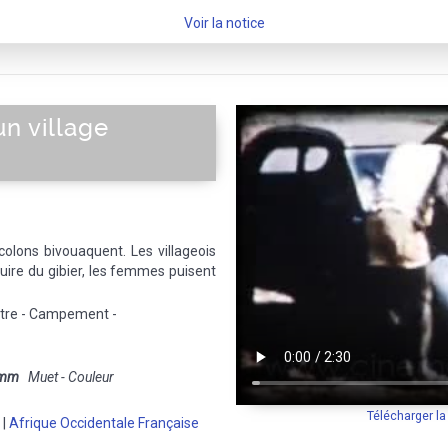
Voir la notice
n village
 colons bivouaquent. Les villageois
cuire du gibier, les femmes puisent
Outre - Campement -
 mm
Muet - Couleur
Télécharger l
|
Afrique Occidentale Française