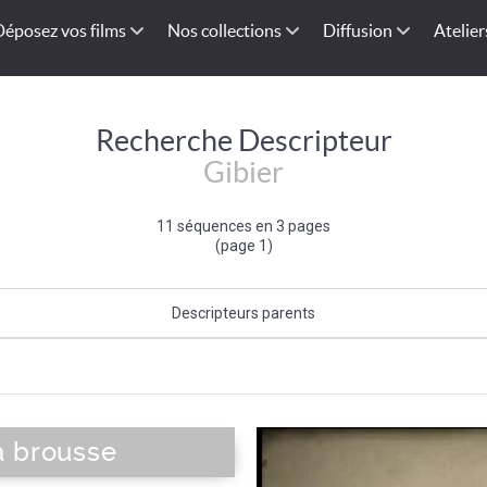
Déposez vos films
Nos collections
Diffusion
Atelier
Recherche Descripteur
Gibier
11 séquences en 3 pages
(page 1)
Descripteurs parents
Caractéristique de l'animal
|
Faune
a brousse