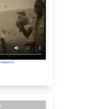
a séquence
e