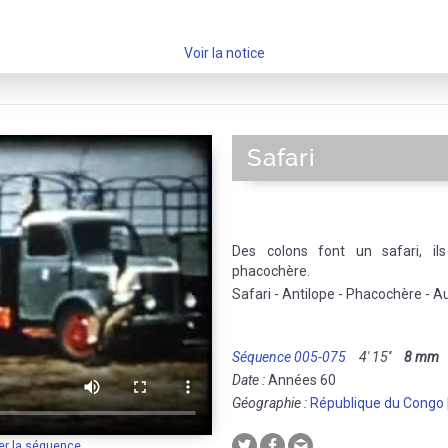
Voir la notice
Safari
Des colons font un safari, il
phacochère.
Safari - Antilope - Phacochère - A
Séquence 005-075
4' 15''
8 mm
M
Date :
Années 60
Géographie :
République du Congo
er la séquence