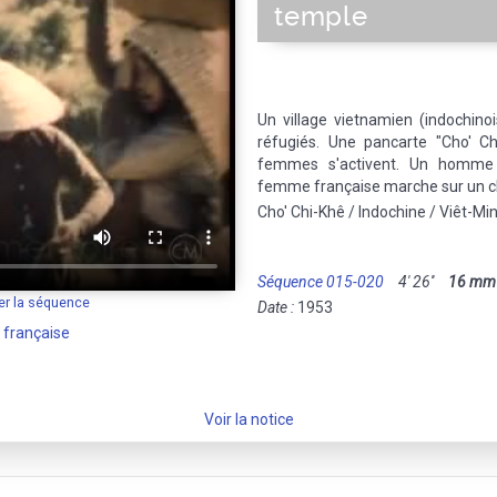
temple
Un village vietnamien (indochin
réfugiés. Une pancarte "Cho' 
femmes s'activent. Un homme p
femme française marche sur un ch
Cho' Chi-Khê / Indochine / Viêt-Mi
Séquence 015-020
4' 26''
16 mm
er la séquence
Date :
1953
 française
Voir la notice