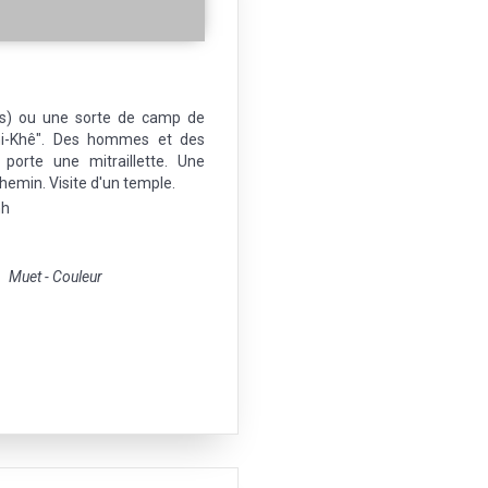
ois) ou une sorte de camp de
Chi-Khê". Des hommes et des
orte une mitraillette. Une
emin. Visite d'un temple.
nh
Muet - Couleur