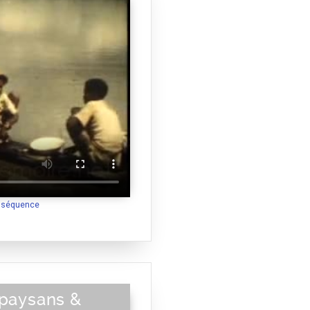
a séquence
 paysans &