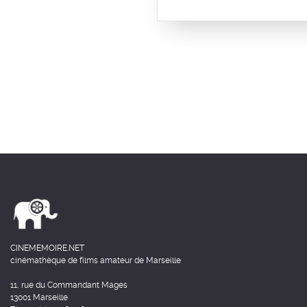
CINEMEMOIRE.NET
cinémathèque de films amateur de Marseille
11, rue du Commandant Mages
13001 Marseille