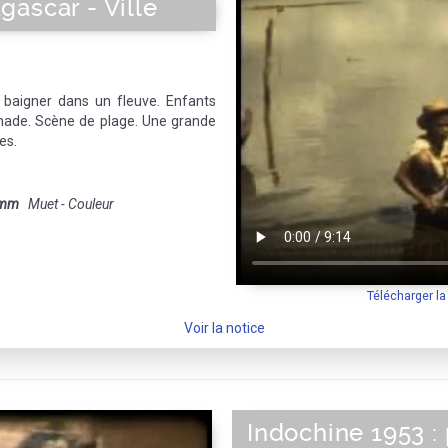
ascar - Ville
 baigner dans un fleuve. Enfants
nade. Scène de plage. Une grande
es.
 mm
Muet - Couleur
Télécharger l
Voir la notice
Indochine 1953 :