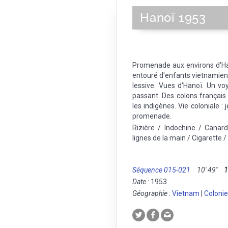
Hanoï 1953
Promenade aux environs d'Ha
entouré d'enfants vietnamiens
lessive. Vues d'Hanoï. Un voy
passant. Des colons français 
les indigènes. Vie coloniale :
promenade.
Rizière / Indochine / Canar
lignes de la main / Cigarette 
Séquence 015-021
10' 49''
Date :
1953
Géographie :
Vietnam
|
Colonie