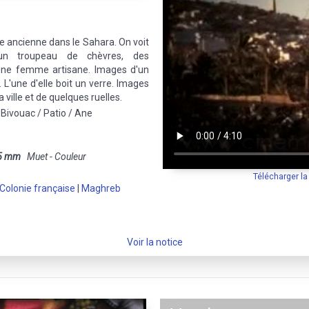
ure ancienne dans le Sahara. On voit
un troupeau de chèvres, des
'une femme artisane. Images d'un
 L'une d'elle boit un verre. Images
a ville et de quelques ruelles.
Bivouac / Patio / Ane
5 mm
Muet - Couleur
Télécharger l
Colonie française
|
Maghreb
Voir la notice