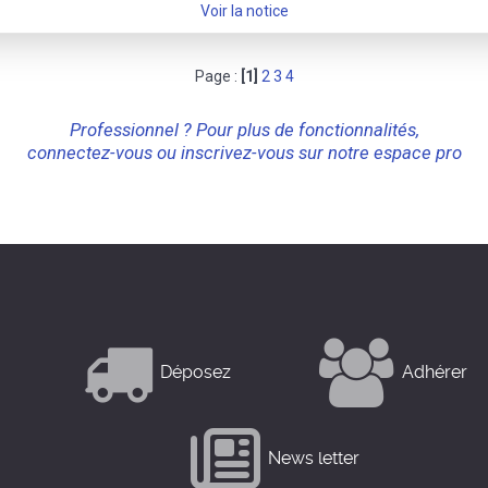
Voir la notice
Page :
[1]
2
3
4
Professionnel ? Pour plus de fonctionnalités,
connectez-vous ou inscrivez-vous sur notre espace pro
Déposez
Adhérer
News letter