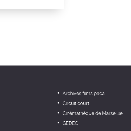
Archives films paca
Circuit court
Cinémathèque de Marseillle
GEDEC