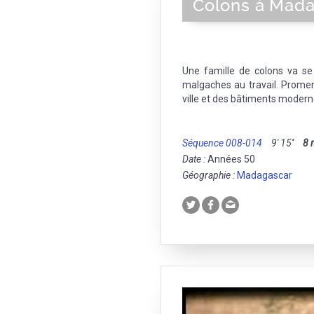
Colons à Madag
Une famille de colons va se
malgaches au travail. Prome
ville et des bâtiments modern
Séquence 008-014
9' 15''
8
Date :
Années 50
Géographie :
Madagascar