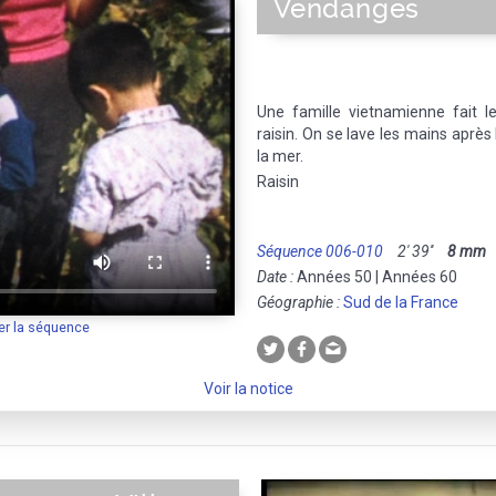
Vendanges
Une famille vietnamienne fait le
raisin. On se lave les mains après 
la mer.
Raisin
Séquence 006-010
2' 39''
8 mm
M
Date :
Années 50 | Années 60
Géographie :
Sud de la France
er la séquence
Voir la notice