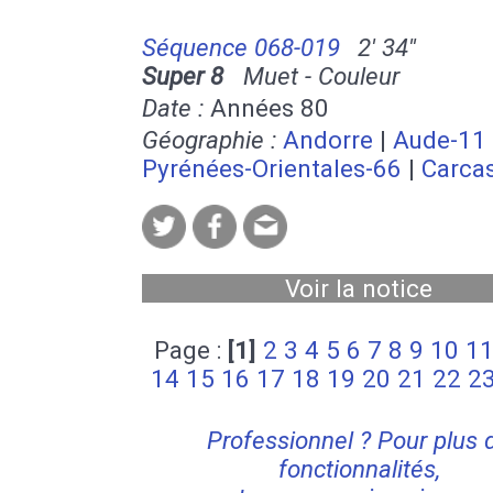
Séquence 068-019
2' 34''
Super 8
Muet - Couleur
Date :
Années 80
Géographie :
Andorre
|
Aude-11
Pyrénées-Orientales-66
|
Carca
Voir la notice
Page :
[1]
2
3
4
5
6
7
8
9
10
1
14
15
16
17
18
19
20
21
22
2
Professionnel ? Pour plus 
fonctionnalités,