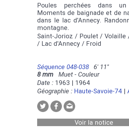
Poules perchées dans un 
Moments de baignade et de n
dans le lac d'Annecy. Randon
montagne.
Saint-Jorioz / Poulet / Volaille
/ Lac d'Annecy / Froid
Séquence 048-038
6' 11''
8 mm
Muet - Couleur
Date :
1963 | 1964
Géographie :
Haute-Savoie-74
|
Voir la notice