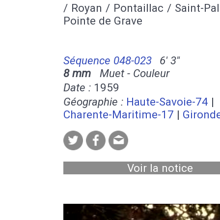
/ Royan / Pontaillac / Saint-Pal
Pointe de Grave
Séquence 048-023
6' 3''
8 mm
Muet - Couleur
Date :
1959
Géographie :
Haute-Savoie-74
|
Charente-Maritime-17
|
Girond
Voir la notice