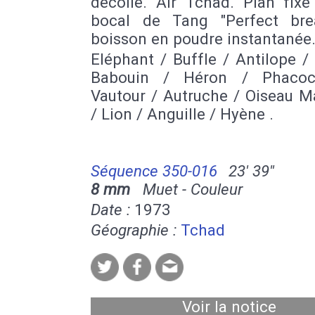
décolle. Air Tchad. Plan fixe
bocal de Tang "Perfect brea
boisson en poudre instantanée
Eléphant / Buffle / Antilope /
Babouin / Héron / Phacoc
Vautour / Autruche / Oiseau M
/ Lion / Anguille / Hyène .
Séquence 350-016
23' 39''
8 mm
Muet - Couleur
Date :
1973
Géographie :
Tchad
Voir la notice