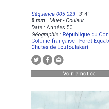
Séquence 005-023
3' 4''
8 mm
Muet - Couleur
Date :
Années 50
Géographie :
République du Co
Colonie française
|
Forêt Equat
Chutes de Loufoulakari
Voir la notice