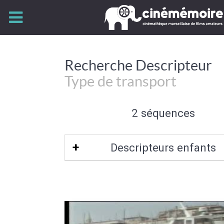
Recherche Descripteur
Type de transport
2 séquences
Descripteurs enfants
Transport par eau
|
Transport aérien
|
terrestre
|
Compagnie aérienne
|
Tra
fluvial
|
Transport maritime
|
Transport
Transport ferroviaire
|
Compagnie ma