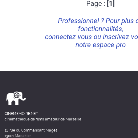
Page :
[1]
Professionnel ? Pour plus 
fonctionnalités,
connectez-vous ou inscrivez-vo
notre espace pro
CINEMEMOIRE.NET
cinémathèque de films amateur de Marseille
11, rue du Commandant Mages
13001 Marseille