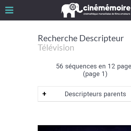
Recherche Descripteur
Télévision
56 séquences en 12 pag
(page 1)
Descripteurs parents
Objet familier
|
Loisir d'intérieur
|
Act
loisir
|
Loisir