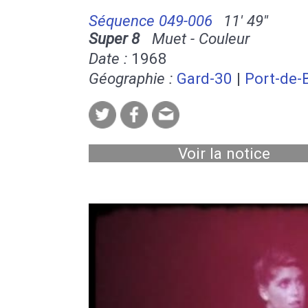
Séquence 049-006
11' 49''
Super 8
Muet - Couleur
Date :
1968
Géographie :
Gard-30
|
Port-de-
Voir la notice