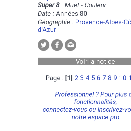
Super 8
Muet - Couleur
Date :
Années 80
Géographie :
Provence-Alpes-Cô
d'Azur
Voir la notice
Page :
[1]
2
3
4
5
6
7
8
9
10
Professionnel ? Pour plus 
fonctionnalités,
connectez-vous ou inscrivez-vo
notre espace pro