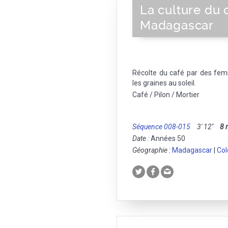
La culture du 
Madagascar
Récolte du café par des fe
les graines au soleil.
Café / Pilon / Mortier
Séquence 008-015
3' 12''
8
Date :
Années 50
Géographie :
Madagascar
|
Col