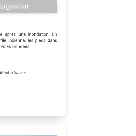
dagascar
he après une inondation. Un
ile indienne, les pieds dans
r voies inondées.
uet - Couleur