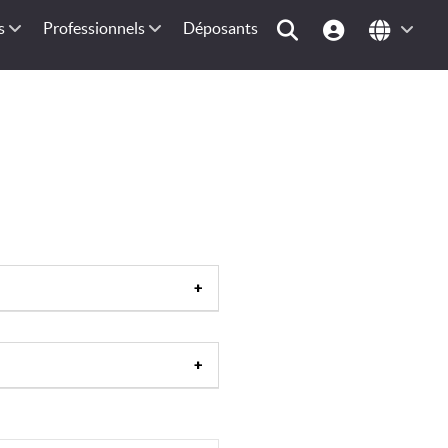
s
Professionnels
Déposants
ulture maraîchère
|
Culture
nnage
|
Vendange
|
Binage
|
léau
|
Battage mécanique