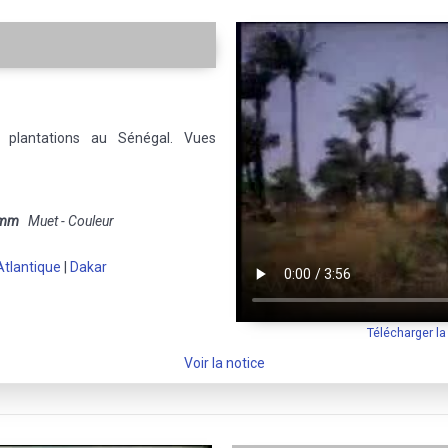
s plantations au Sénégal. Vues
 mm
Muet - Couleur
tlantique
|
Dakar
Télécharger l
Voir la notice