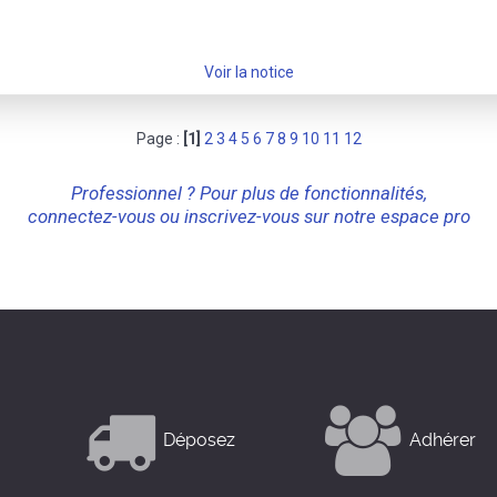
Voir la notice
Page :
[1]
2
3
4
5
6
7
8
9
10
11
12
Professionnel ? Pour plus de fonctionnalités,
connectez-vous ou inscrivez-vous sur notre espace pro
Déposez
Adhérer