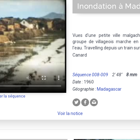
Inondation à Ma
Vues d'une petite ville malgac
groupe de villageois marche en f
l'eau. Travelling depuis un train su
Canard
Séquence 008-009
2' 48''
8 mm
M
Date :
1960
Géographie :
Madagascar
er la séquence
Voir la notice