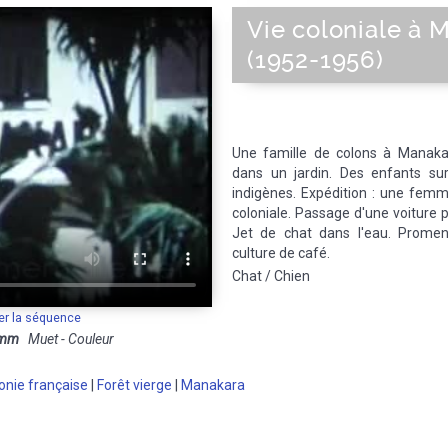
Vie coloniale à 
(1952-1956)
Une famille de colons à Mana
dans un jardin. Des enfants sur
indigènes. Expédition : une fem
coloniale. Passage d'une voiture p
Jet de chat dans l'eau. Promena
culture de café.
Chat / Chien
er la séquence
 mm
Muet - Couleur
onie française
|
Forêt vierge
|
Manakara