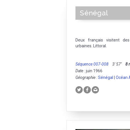
Sénégal
Deux français visitent de
urbaines. Littoral.
Séquence 007-008
3' 57''
8
Date :
juin 1966
Géographie :
Sénégal
|
Océan A