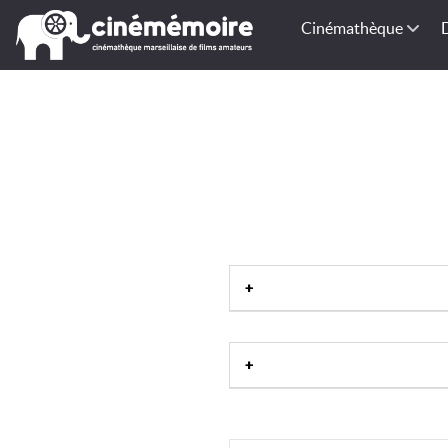
Cinémathèque
Type de culture
|
Récolte
|
potagère
|
Légumineuse
|
C
Défrichement
|
Irrigation