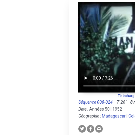
Télécharg
Séquence 008-024
7' 26''
8
Date :
Années 50 | 1952
Géographie :
Madagascar
|
Col