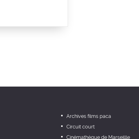
Archives films paca
Circuit court
Cinémathèque de Marseillle