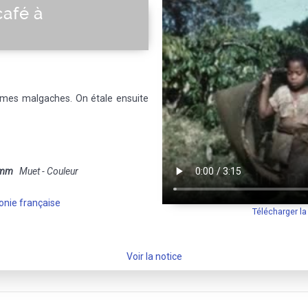
café à
mmes malgaches. On étale ensuite
 mm
Muet - Couleur
onie française
Télécharger l
Voir la notice