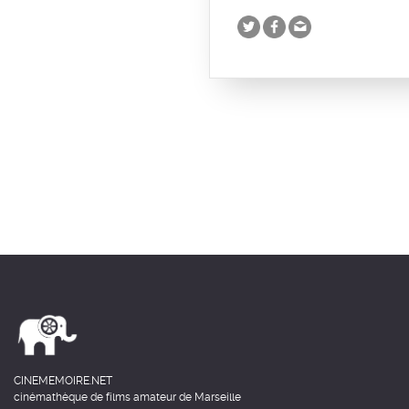
CINEMEMOIRE.NET
cinémathèque de films amateur de Marseille