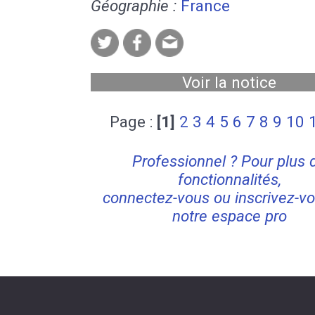
Géographie :
France
Voir la notice
Page :
[1]
2
3
4
5
6
7
8
9
10
Professionnel ? Pour plus 
fonctionnalités,
connectez-vous ou inscrivez-vo
notre espace pro