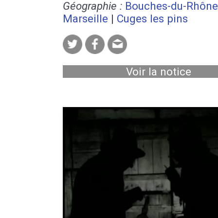
Géographie :
Bouches-du-Rhône
Marseille
|
Cuges les pins
Voir la notice