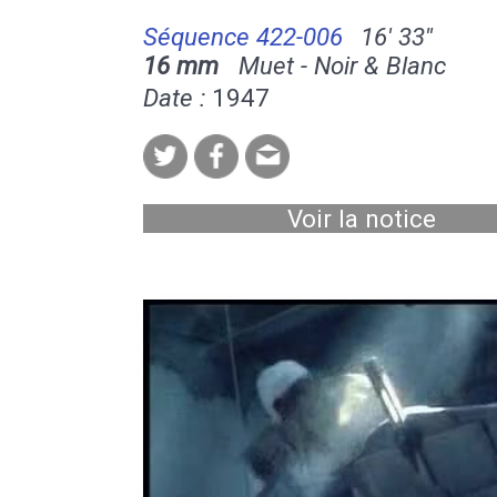
Séquence 422-006
16' 33''
16 mm
Muet - Noir & Blanc
Date :
1947
Voir la notice