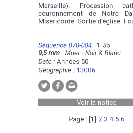
Marseille). Procession cath
couronnement de Notre D
Miséricorde. Sortie d'église. Fo
Séquence 070-004
1' 35''
9,5 mm
Muet - Noir & Blanc
Date :
Années 50
Géographie :
13006
Voir la notice
Page :
[1]
2
3
4
5
6