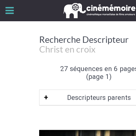
Recherche Descripteur
Christ en croix
27 séquences en 6 page
(page 1)
Descripteurs parents
Croix
|
Edicule chrétien
|
Edicule reli
Symbole religieux