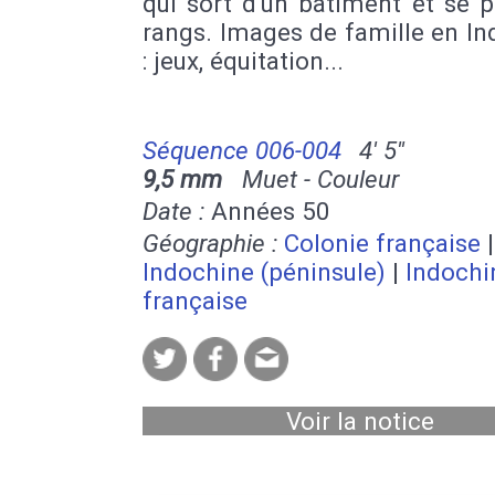
qui sort d'un bâtiment et se 
rangs. Images de famille en I
: jeux, équitation...
Séquence 006-004
4' 5''
9,5 mm
Muet - Couleur
Date :
Années 50
Géographie :
Colonie française
|
Indochine (péninsule)
|
Indochi
française
Voir la notice