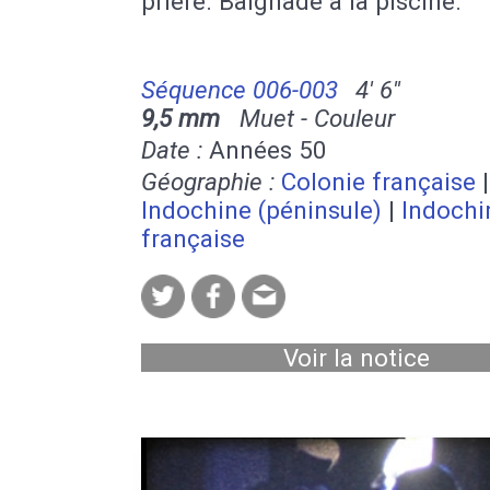
prière. Baignade à la piscine.
Séquence 006-003
4' 6''
9,5 mm
Muet - Couleur
Date :
Années 50
Géographie :
Colonie française
|
Indochine (péninsule)
|
Indochi
française
Voir la notice